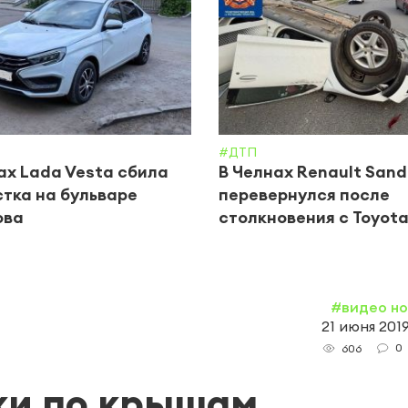
#ДТП
ах Lada Vesta сбила
В Челнах Renault Sand
тка на бульваре
перевернулся после
ова
столкновения с Toyot
#видео н
21 июня 2019
0
606
ки по крышам