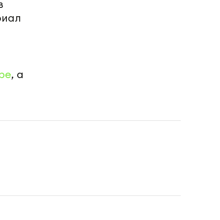
в
риал
be
, а