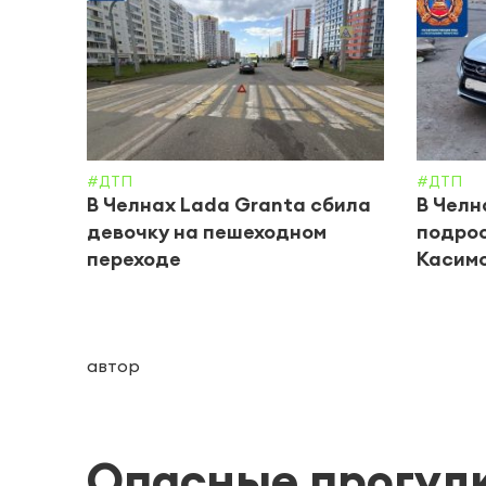
#ДТП
#ДТП
В Челнах Lada Granta сбила
В Челн
девочку на пешеходном
подрос
переходе
Касим
автор
Опасные прогул