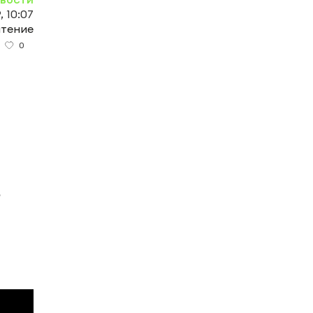
, 10:07
чтение
0
.