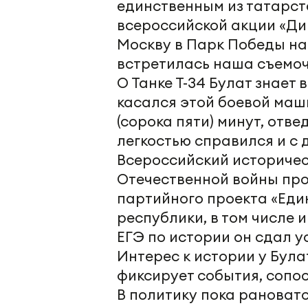
единственным из татарст
всероссийской акции «Дик
Москву в Парк Победы на
встретилась наша съемоч
О Танке Т-34 Булат знает 
касался этой боевой маш
(сорока пяти) минут, отве
легкостью справился и с 
Всероссийский историчес
Отечественной войны про
партийного проекта «Един
республики, в том числе 
ЕГЭ по истории он сдал у
Интерес к истории у Була
фиксирует события, сопо
В политику пока рановато,