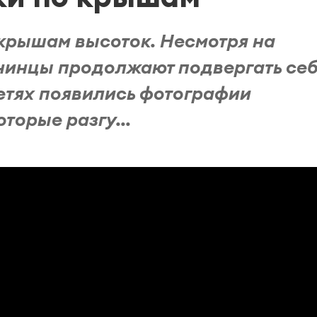
 крышам высоток. Несмотря на
нинцы продолжают подвергать се
етях появились фотографии
торые разгу...