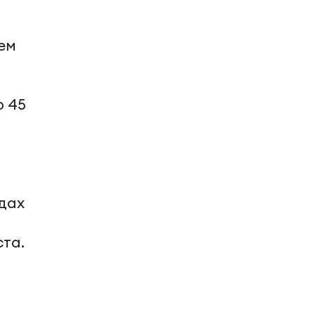
ем
о 45
одах
ста.