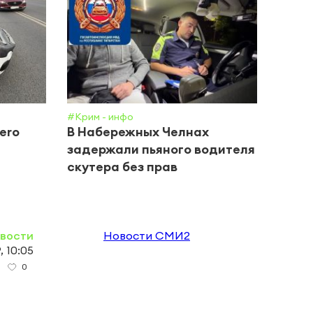
#Крим - инфо
#Обще
ero
В Набережных Челнах
Подр
задержали пьяного водителя
авгу
a
скутера без прав
знак
овости
Новости СМИ2
, 10:05
0