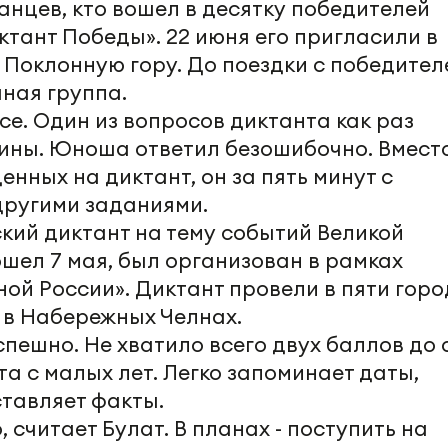
анцев, кто вошел в десятку победителей
тант Победы». 22 июня его пригласили в
 Поклонную гору. До поездки с победител
ная группа.
все. Один из вопросов диктанта как раз
ины. Юноша ответил безошибочно. Вмест
денных на диктант, он за пять минут с
другими заданиями.
кий диктант на тему событий Великой
шел 7 мая, был организован в рамках
ой России». Диктант провели в пяти гор
и в Набережных Челнах.
спешно. Не хватило всего двух баллов до 
та с малых лет. Легко запоминает даты,
ставляет факты.
 считает Булат. В планах - поступить на