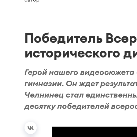
Победитель Всер
исторического д
Герой нашего видеосюжета
гимназии. Он ждет результа
Челнинец стал единственным
десятку победителей всерос