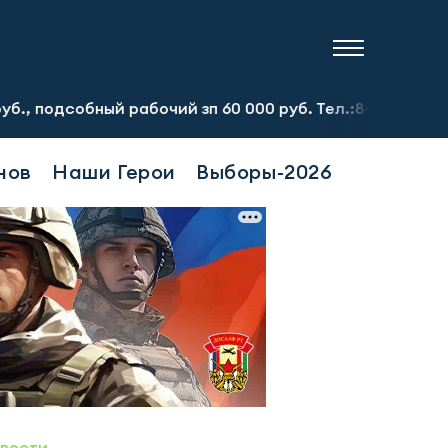
ый рабочий зп 60 000 руб. Тел.:8-917-913-20-71
Предп
нов
Наши Герои
Выборы-2026
овости