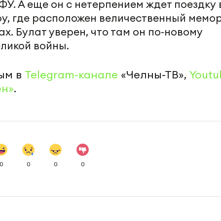
У. А еще он с нетерпением ждет поездку 
ру, где расположен величественный мемо
х. Булат уверен, что там он по-новому
ликой войны.
ым в
Telegram-канале
«Челны-ТВ»,
Youtu
ен»
.
0
0
0
0