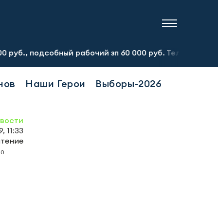
дсобный рабочий зп 60 000 руб. Тел.:8-917-913-20-71
П
нов
Наши Герои
Выборы-2026
овости
, 11:33
чтение
0