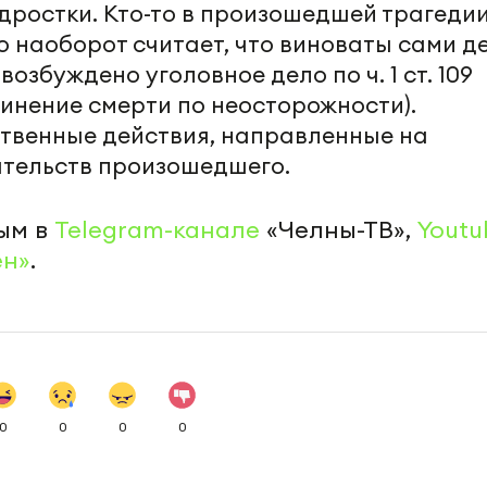
дростки. Кто-то в произошедшей трагеди
то наоборот считает, что виноваты сами де
озбуждено уголовное дело по ч. 1 ст. 109
чинение смерти по неосторожности).
твенные действия, направленные на
ятельств произошедшего.
ым в
Telegram-канале
«Челны-ТВ»,
Youtu
ен»
.
0
0
0
0