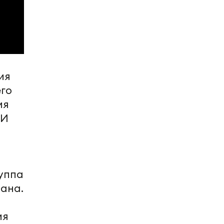
ия
его
мя
 И
руппа
ана.
ия