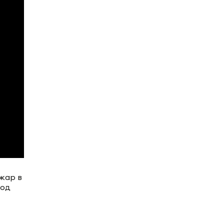
жар в
под