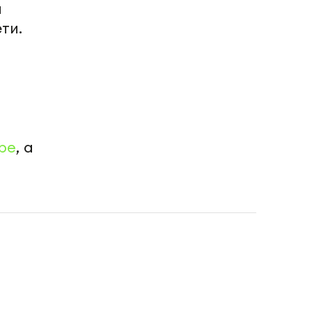
и
ти.
be
, а