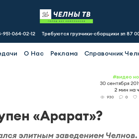
02-12
Требуются грузчики-сборщики зп 87 000 руб., по
едачи
О Нас
Реклама
Справочник Чел
#видео н
30 сентября 2019
2 мин на 
0
930
упен «Арарат»?
тался элитным заведением Челнов.