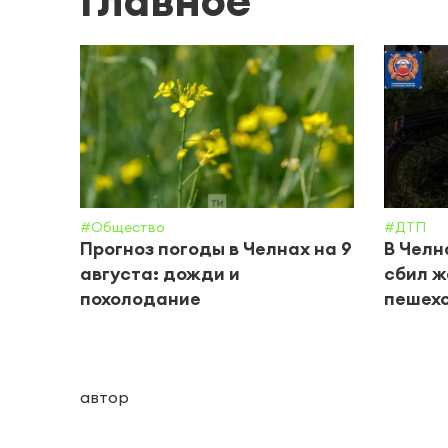
Главное
#Общество
#ДТП
Прогноз погоды в Челнах на 9
В Челн
августа: дожди и
сбил ж
похолодание
пешех
автор