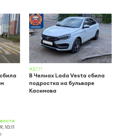
#ДТП
#ДТП
 сбила
В Челнах Lada Vesta сбила
В Че
ом
подростка на бульваре
пере
Касимова
стол
овости
, 10:11
0