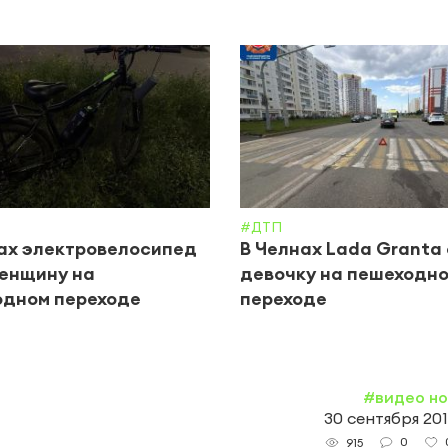
#ДТП
ах электровелосипед
В Челнах Lada Granta
енщину на
девочку на пешеходн
одном переходе
переходе
#видео н
30 сентября 2019
0
915