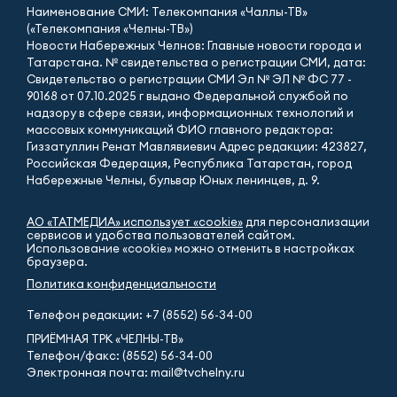
Наименование СМИ: Телекомпания «Чаллы-ТВ»
(«Телекомпания «Челны-ТВ»)
Новости Набережных Челнов: Главные новости города и
Татарстана. № свидетельства о регистрации СМИ, дата:
Свидетельство о регистрации СМИ Эл № ЭЛ № ФС 77 -
90168 от 07.10.2025 г выдано Федеральной службой по
надзору в сфере связи, информационных технологий и
массовых коммуникаций ФИО главного редактора:
Гиззатуллин Ренат Мавлявиевич Адрес редакции: 423827,
Российская Федерация, Республика Татарстан, город
Набережные Челны, бульвар Юных ленинцев, д. 9.
АО «ТАТМЕДИА» использует «cookie»
для персонализации
сервисов и удобства пользователей сайтом.
Использование «cookie» можно отменить в настройках
браузера.
Политика конфиденциальности
Телефон редакции:
+7 (8552) 56-34-00
ПРИЁМНАЯ ТРК «ЧЕЛНЫ-ТВ»
Телефон/факс: (8552) 56-34-00
Электронная почта: mail@tvchelny.ru