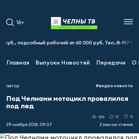
16+
 подсобный рабочий зп 60 000 руб. Тел.:8-917-913-20-71
Главная
Выпуски Новостей
Передачи
О 
автор
#видео новости
Под Челнами мотоцикл провалился
под лед
0
0
576
29 ноября 2018, 09:37
2 мин на чтение