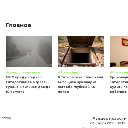
Главное
#Центральные темы
#Крим - инфо
#Крим - и
МЧС предупредило
В Татарстане спасатели
Крановщи
татарстанцев о грозе,
вытащили мужчину из
Татарста
тумане и сильном дожде
погреба глубиной 1,5
судить по
10 августа
метра
рабочего
автор
#видео новости
29 ноября 2018, 09:00