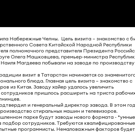
тила Набережные Челны. Цель визита – знакомство с б
арственного Совета Китайской Народной Республики
еля полномочного представителя Президента Россий
уге Олега Машковцева, премьер-министра Республик
 Наиля Магдеева побывали на заводе по производству
традиции визит в Татарстан начинается со знаменитого
онального блюда. Главная цель визита – знакомство с
ров из Китая. Заводу хайер удалось увеличить
 сотрудников пришлось расширить на триста рабочих
лнинцев.
одтвердил и генеральный директор завода. В этом го
производство стиральных машин и телевизоров.
шленном парке будут заводы нового формата - *умные
а подбор сотрудников. Требуются квалифицированные
 опытные программисты. Немаловажным факторов будет