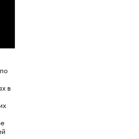
 по
ах в
их
ое
ей