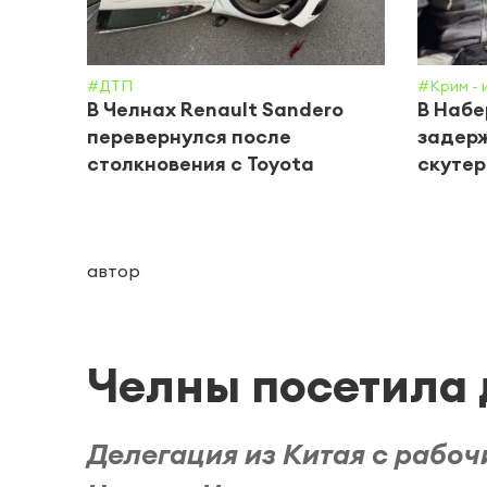
#ДТП
#Крим - 
В Челнах Renault Sandero
В Наб
перевернулся после
задерж
столкновения с Toyota
скутер
автор
Челны посетила 
Делегация из Китая с рабо