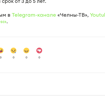
рок от 3 до 5 лет.
ым в
Telegram-канале
«Челны-ТВ»,
Youtu
ен»
.
0
0
0
0