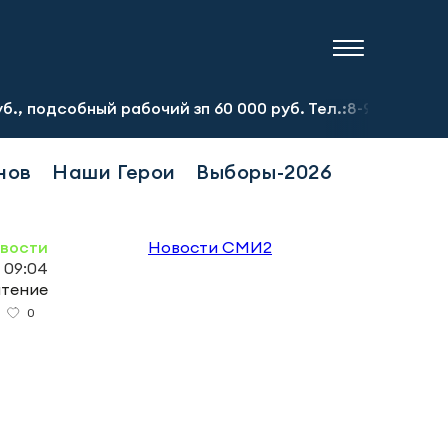
ный рабочий зп 60 000 руб. Тел.:8-917-913-20-71
Пред
нов
Наши Герои
Выборы-2026
овости
Новости СМИ2
, 09:04
чтение
0