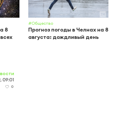
#Общество
#Крим 
а 8
Прогноз погоды в Челнах на 8
В Ка
 всех
августа: дождливый день
пере
ребе
овости
, 09:01
0
0