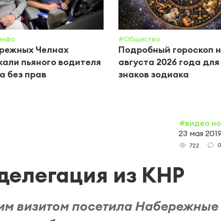
инфо
#Общество
ережных Челнах
Подробный гороскоп н
али пьяного водителя
августа 2026 года для
а без прав
знаков зодиака
#видео н
23 мая 2019
722
делегация из КНР
чим визитом посетила Набережные