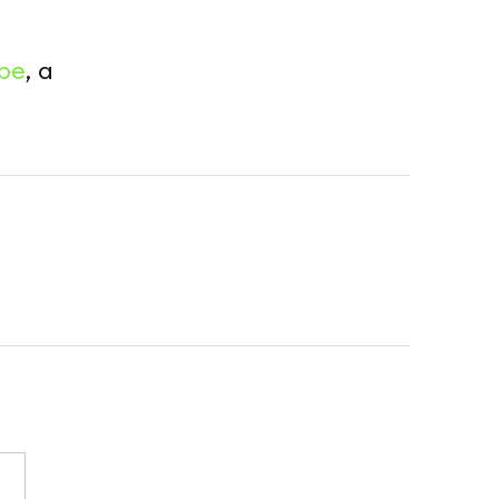
be
, а