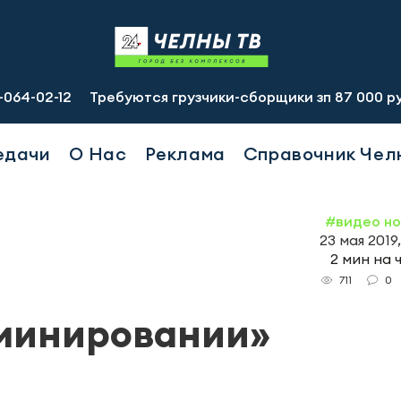
2
Требуются грузчики-сборщики зп 87 000 руб., подсоб
едачи
О Нас
Реклама
Справочник Чел
#видео н
23 мая 2019
2 мин на 
0
711
«минировании»