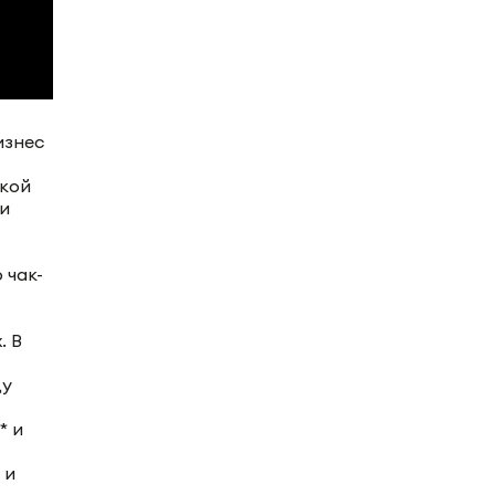
изнес
ской
и
 чак-
. В
ду
* и
 и