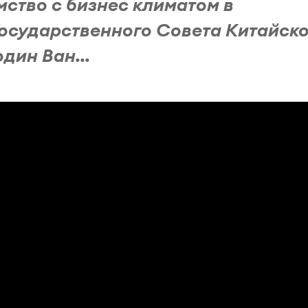
мство с бизнес климатом в
осударственного Совета Китайск
дин Ван...