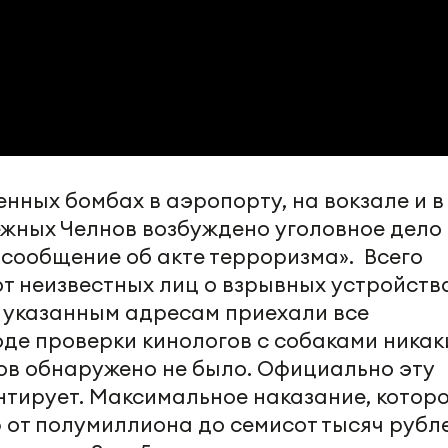
енных бомбах в аэропорту, на вокзале и в
жных Челнов возбуждено уголовное дело
 сообщение об акте терроризма». Всего
т неизвестных лиц о взрывных устройств
о указанным адресам приехали все
оде проверки кинологов с собаками никак
в обнаружено не было. Официально эту
нтирует. Максимальное наказание, котор
ф от полумиллиона до семисот тысяч рубл