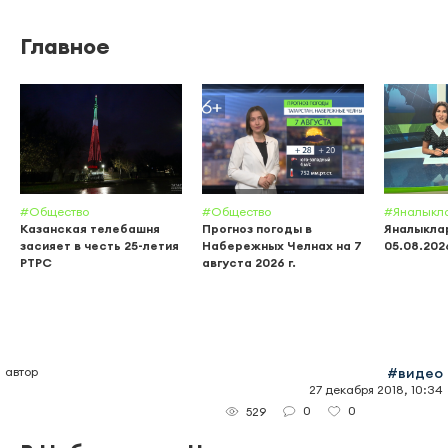
Главное
#Общество
#Общество
#Яналыкл
Казанская телебашня
Прогноз погоды в
Яналыклар
засияет в честь 25-летия
Набережных Челнах на 7
05.08.202
РТРС
августа 2026 г.
автор
#видео
27 декабря 2018, 10:34
0
0
529