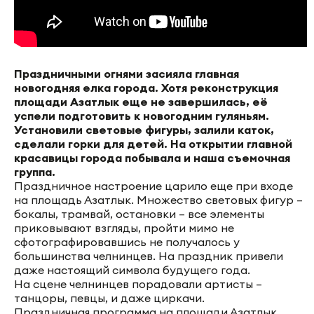
Праздничными огнями засияла главная
новогодняя елка города. Хотя реконструкция
площади Азатлык еще не завершилась, её
успели подготовить к новогодним гуляньям.
Установили световые фигуры, залили каток,
сделали горки для детей. На открытии главной
красавицы города побывала и наша съемочная
группа.
Праздничное настроение царило еще при входе
на площадь Азатлык. Множество световых фигур –
бокалы, трамвай, остановки – все элементы
приковывают взгляды, пройти мимо не
сфотографировавшись не получалось у
большинства челнинцев. На праздник привели
даже настоящий символа будущего года.
На сцене челнинцев порадовали артисты –
танцоры, певцы, и даже циркачи.
Праздничная программа на площади Азатлык