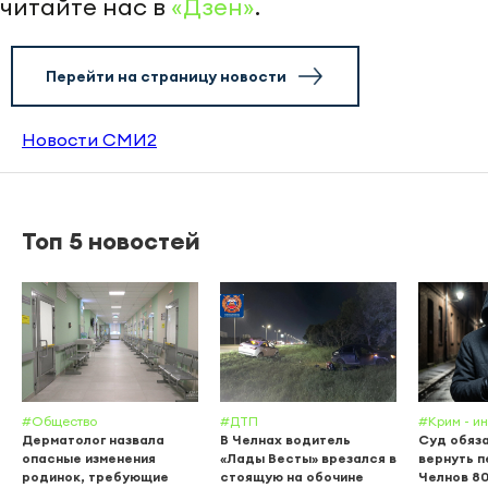
читайте нас в
«Дзен»
.
Перейти на страницу новости
Новости СМИ2
Топ 5 новостей
#Общество
#ДТП
#Крим - и
Дерматолог назвала
В Челнах водитель
Суд обяз
опасные изменения
«Лады Весты» врезался в
вернуть п
родинок, требующие
стоящую на обочине
Челнов 80