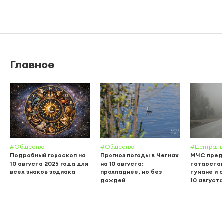
Главное
#Общество
#Общество
#Централь
Подробный гороскоп на
Прогноз погоды в Челнах
МЧС пред
10 августа 2026 года для
на 10 августа:
татарстан
всех знаков зодиака
прохладнее, но без
тумане и
дождей
10 август