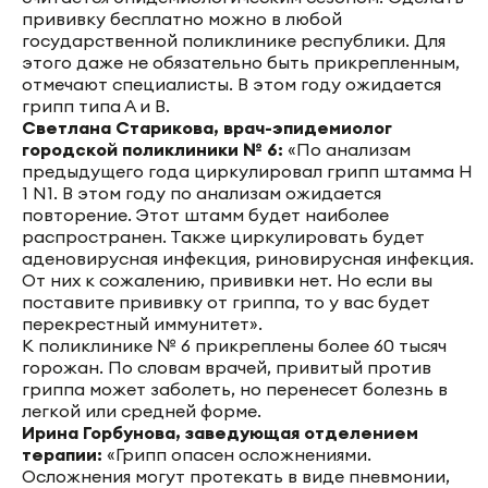
прививку бесплатно можно в любой
государственной поликлинике республики. Для
этого даже не обязательно быть прикрепленным,
отмечают специалисты. В этом году ожидается
грипп типа А и В.
Светлана Старикова, врач-эпидемиолог
городской поликлиники № 6:
«По анализам
предыдущего года циркулировал грипп штамма H
1 N1. В этом году по анализам ожидается
повторение. Этот штамм будет наиболее
распространен. Также циркулировать будет
аденовирусная инфекция, риновирусная инфекция.
От них к сожалению, прививки нет. Но если вы
поставите прививку от гриппа, то у вас будет
перекрестный иммунитет».
К поликлинике № 6 прикреплены более 60 тысяч
горожан. По словам врачей, привитый против
гриппа может заболеть, но перенесет болезнь в
легкой или средней форме.
Ирина Горбунова, заведующая отделением
терапии:
«Грипп опасен осложнениями.
Осложнения могут протекать в виде пневмонии,