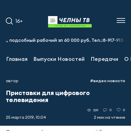
16+
одсобный рабочий зп 60 000 руб. Тел.:8-917-913-20-71
Главная
Выпуски Новостей
Передачи
О 
автор
#видео новости
Приставки для цифрового
телевидения
0
0
591
25 марта 2019, 10:04
2 мин на чтение