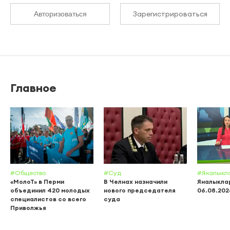
Зарегистрироваться
Авторизоваться
Главное
#Общество
#Суд
#Яналыкл
«МолоТ» в Перми
В Челнах назначили
Яналыклар
объединил 420 молодых
нового председателя
06.08.202
специалистов со всего
суда
Приволжья