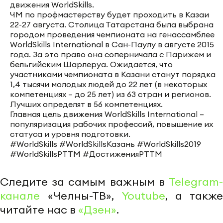
движения WorldSkills.
ЧМ по профмастерству будет проходить в Казаи
22-27 августа. Столица Татарстана была выбрана
городом проведения чемпионата на генассамблее
WorldSkills International в Сан-Паулу в августе 2015
года. За это право она соперничала с Парижем и
бельгийским Шарлеруа. Ожидается, что
участниками чемпионата в Казани станут порядка
1,4 тысячи молодых людей до 22 лет (в некоторых
компетенциях – до 25 лет) из 63 стран и регионов.
Лучших определят в 56 компетенциях.
Главная цель движения WorldSkills International –
популяризация рабочих профессий, повышение их
статуса и уровня подготовки.
#WorldSkills #WorldSkillsКазань #WorldSkills2019
#WorldSkillsРТТМ #ДостиженияРТТМ
Следите за самым важным в
Telegram-
канале
«Челны-ТВ»,
Youtube
, а также
читайте нас в
«Дзен»
.