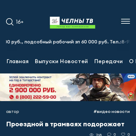
16+
б., подсобный рабочий зп 60 000 руб. Тел.:8-917-913-20
Главная
Выпуски Новостей
Передачи
О 
автор
#видео новости
Проездной в трамваях подорожает
0
0
768