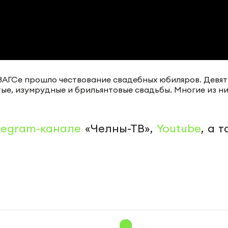
 ЗАГСе прошло чествование свадебных юбиляров. Девят
тые, изумрудные и брильянтовые свадьбы. Многие из н
legram-канале
«Челны-ТВ»,
Youtube
, а 