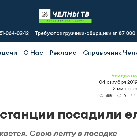
12
Требуются грузчики-сборщики зп 87 000 руб., подсо
едачи
О Нас
Реклама
Справочник Чел
#видео н
04 октября 2019
2 мин на 
0
658
станции посадили е
ается. Свою лепту в посадке