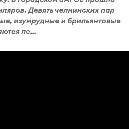
ляров. Девять челнинских пар
тые, изумрудные и брильянтовые
ются пе...