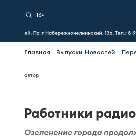
16+
лей. Пр-т Набережночелнинский, 13а. Тел.: 8-951-064-02-
Главная
Выпуски Новостей
Пер
автор
Работники радио
Озеленение города продолж