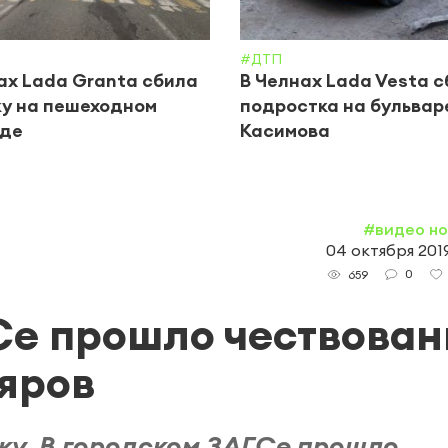
#ДТП
ах Lada Granta сбила
В Челнах Lada Vesta 
у на пешеходном
подростка на бульвар
оде
Касимова
#видео н
04 октября 2019
0
659
Се прошло чествован
яров
уку. В городском ЗАГСе прошло