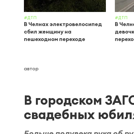
#ДТП
#ДТП
В Челнах электровелосипед
В Челн
сбил женщину на
девочк
пешеходном переходе
перех
автор
В городском ЗАГ
свадебных юбил
Больше полувека рука об р