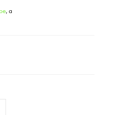
be
, а