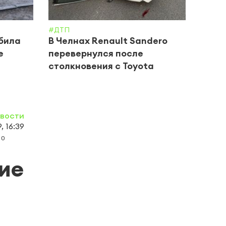
#ДТП
#Крим 
сбила
В Челнах Renault Sandero
В На
е
перевернулся после
заде
столкновения с Toyota
скут
овости
, 16:39
0
ие