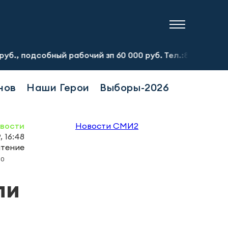
бный рабочий зп 60 000 руб. Тел.:8-917-913-20-71
Пре
нов
Наши Герои
Выборы-2026
овости
Новости СМИ2
, 16:48
чтение
0
ли