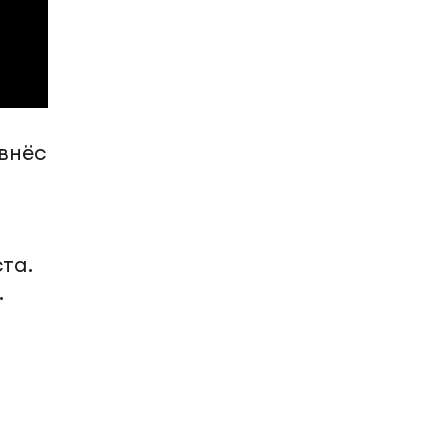
внёс
ста.
.