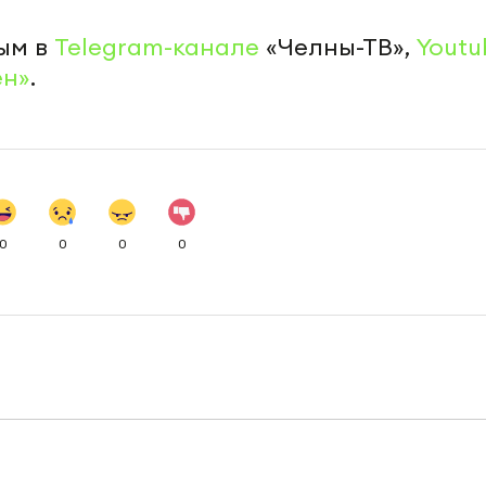
ым в
Telegram-канале
«Челны-ТВ»,
Youtu
ен»
.
0
0
0
0