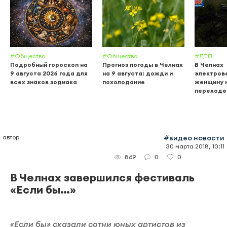
#Общество
#Общество
#ДТП
Подробный гороскоп на
Прогноз погоды в Челнах
В Челнах
9 августа 2026 года для
на 9 августа: дожди и
электров
всех знаков зодиака
похолодание
женщину 
переходе
автор
#видео новости
30 марта 2018, 10:11
0
0
869
В Челнах завершился фестиваль
«Если бы…»
«Если бы» сказали сотни юных артистов из