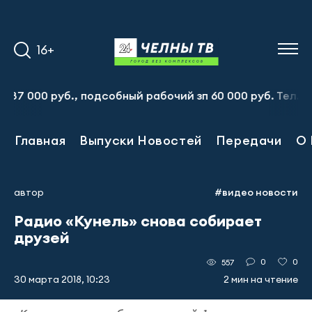
16+
 руб., подсобный рабочий зп 60 000 руб. Тел.:8-917-91
Главная
Выпуски Новостей
Передачи
О 
автор
#видео новости
Радио «Кунель» снова собирает
друзей
0
0
557
30 марта 2018, 10:23
2 мин на чтение