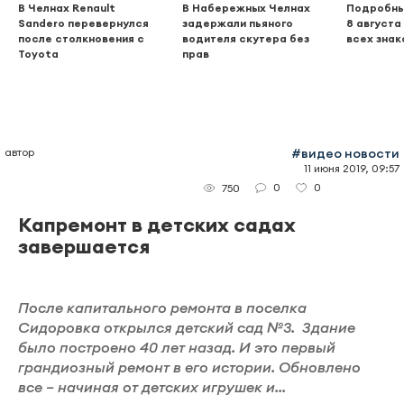
В Челнах Renault
В Набережных Челнах
Подробны
Sandero перевернулся
задержали пьяного
8 августа
после столкновения с
водителя скутера без
всех знак
Toyota
прав
автор
#видео новости
11 июня 2019, 09:57
0
0
750
Капремонт в детских садах
завершается
После капитального ремонта в поселка
Сидоровка открылся детский сад №3. Здание
было построено 40 лет назад. И это первый
грандиозный ремонт в его истории. Обновлено
все – начиная от детских игрушек и...