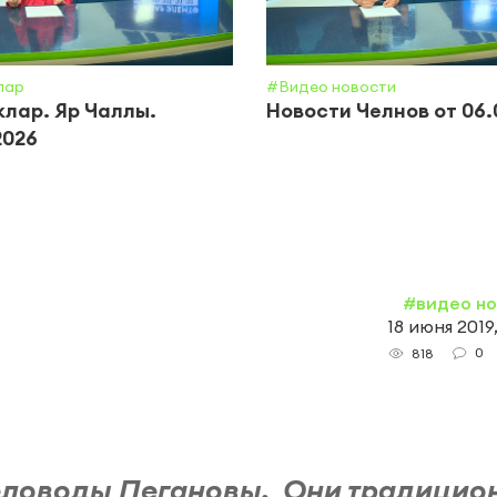
лар
#Видео новости
лар. Яр Чаллы.
Новости Челнов от 06.
2026
#видео н
18 июня 2019
0
818
человоды Пегановы. Они традицио