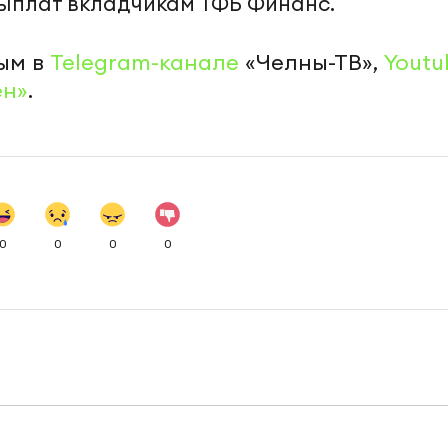
выплат вкладчикам ТФБ Финанс.
ым в
Telegram-канале
«Челны-ТВ»,
Youtu
ен»
.
0
0
0
0