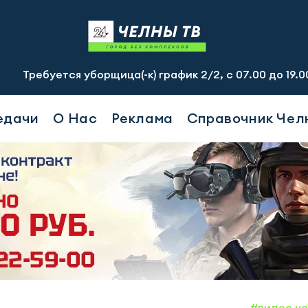
ется уборщица(-к) график 2/2, с 07.00 до 19.00, смена -
едачи
О Нас
Реклама
Справочник Чел
#видео н