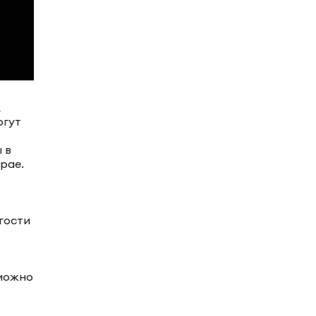
К
огут
 в
рае.
гости
 можно