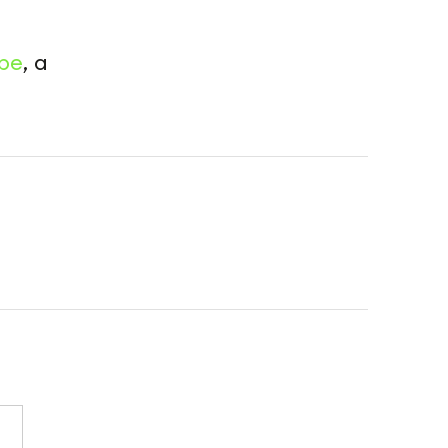
be
, а