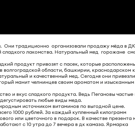
ы. Они традиционно организовали продажу мёда в Д
 сладкого лакомства. Натуральный мед горожане см
адкий продукт привозят с пасек, которые расположены
– в волгоградской области, башкирии, краснодарском к
туральный и качественный мед. Сегодня они привезли
оторый манит челнинцев своим ароматом и изысканным
ство и вкус сладкого продукта. Ведь Пегановы частые 
дегустировать любые виды меда.
риродным источником витаминов по выгодной цене.
всего 1000 рублей. За каждый купленный килограмм
вого или цветочного в подарок. В качестве презента
ботают с 10 утра до 7 вечера в дк камаза. Ярмарка