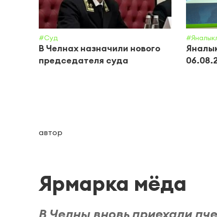
#Суд
#Яналык
В Челнах назначили нового
Яналык
председателя суда
06.08.
автор
Ярмарка мёда
В Челны вновь приехали п