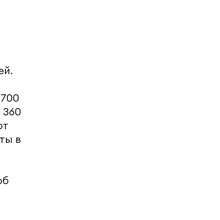
,
ей.
 700
 360
ют
ты в
об