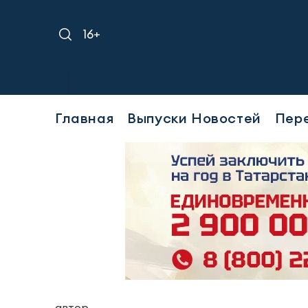
16+
Требу
Главная
Выпуски Новостей
Пер
автор