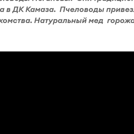
а в ДК Камаза. Пчеловоды приве
комства. Натуральный мед горож