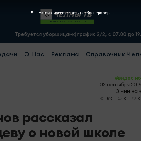
4
Автоматическое закрытие баннера через
ется уборщица(-к) график 2/2, с 07.00 до 19.00, смена 
едачи
О Нас
Реклама
Справочник Чел
#видео н
02 сентября 2019
3 мин на 
0
0
815
нов рассказал
еву о новой школе