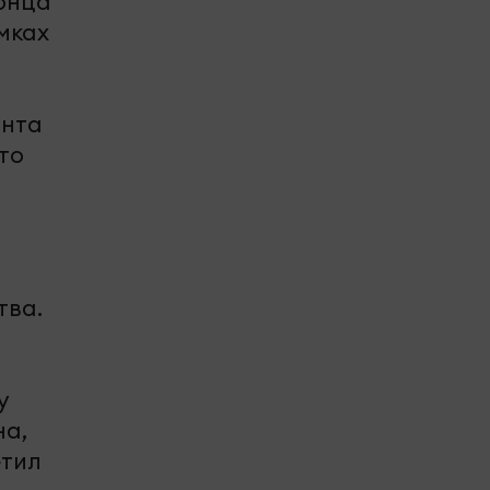
конца
амках
онта
то
м
тва.
у
на,
етил