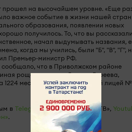
т прошел на высочайшем уровне. «Еще ра
было важное событие в жизни нашей стран
ального образования, появлении новых
хорошо получилось. То, что вы рассказали
нственное, начал выдумывать названия, 
мена, когда мы учились, были "Б", "В", "Г", 
ючил Премьер-министр РФ.
 сообщало, что в Приволжском районе
иная роща» по улице Рауиса Гареева,
а 1224 места – многопрофильный лицей № 
ым в
Telegram-канале
«Челны-ТВ»,
Youtu
ен»
.