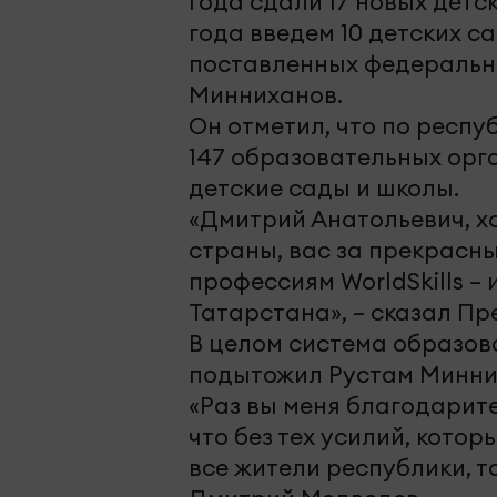
года сдали 17 новых детск
года введем 10 детских са
поставленных федеральн
Минниханов.
Он отметил, что по респ
147 образовательных орг
детские сады и школы.
«Дмитрий Анатольевич, х
страны, вас за прекрасн
профессиям WorldSkills –
Татарстана», – сказал Пр
В целом система образова
подытожил Рустам Минни
«Раз вы меня благодарите
что без тех усилий, кото
все жители республики, т