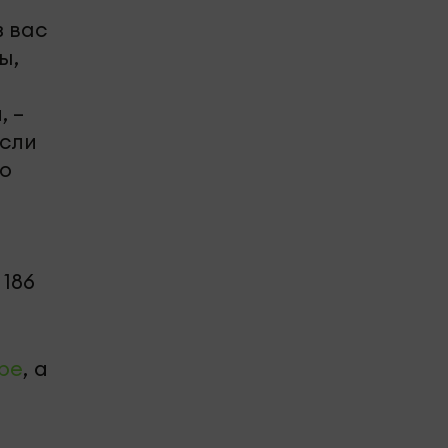
з вас
ы,
, –
если
но
186
be
, а