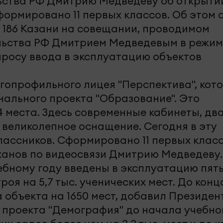
ства РФ Дмитрию Медведеву об открыти
формировано 11 первых классов. Об этом 
№ 186 Казани на совещании, проводимом
ьства РФ Дмитрием Медведевым в режим
росу ввода в эксплуатацию объектов
гопрофильного лицея "Перспектива", кот
нального проекта "Образование". Это
 места. Здесь современные кабинеты, дв
 великолепное оснащение. Сегодня в эту
лассников. Сформировано 11 первых класс
анов по видеосвязи Дмитрию Медведеву.
ебному году введены в эксплуатацию пят
роя на 5,7 тыс. ученических мест. До конц
 объекта на 1650 мест, добавил Президент
 проекта "Демография" до начала учебно