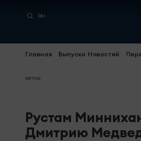
16+
Требу
Главная
Выпуски Новостей
Пер
автор
Рустам Минниха
Дмитрию Медвед