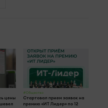
#Общество
#Обще
сь цены
Стартовал прием заявок на
В Че
ешевел
премию «ИТ Лидер» по 12
прие