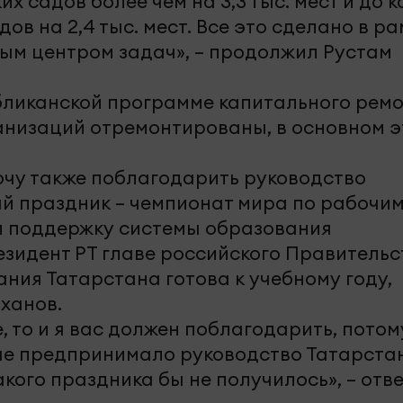
их садов более чем на 3,3 тыс. мест и до 
дов на 2,4 тыс. мест. Все это сделано в р
ым центром задач», – продолжил Рустам
убликанской программе капитального рем
анизаций отремонтированы, в основном э
очу также поблагодарить руководство
ый праздник – чемпионат мира по рабочи
 и поддержку системы образования
езидент РТ главе российского Правительс
ния Татарстана готова к учебному году,
ханов.
, то и я вас должен поблагодарить, потом
рые предпринимало руководство Татарста
акого праздника бы не получилось», – отв