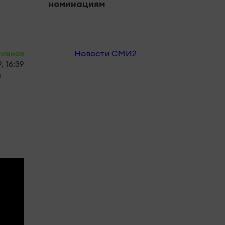
номинациям
тивная
Новости СМИ2
, 16:39
0