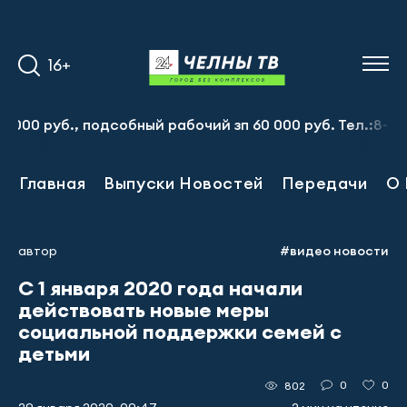
16+
уб., подсобный рабочий зп 60 000 руб. Тел.:8-917-913-2
Главная
Выпуски Новостей
Передачи
О 
автор
#видео новости
С 1 января 2020 года начали
действовать новые меры
социальной поддержки семей с
детьми
0
0
802