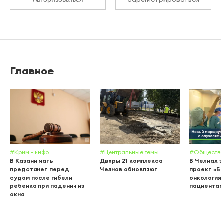
Главное
#Крим - инфо
#Центральные темы
#Обществ
В Казани мать
Дворы 21 комплекса
В Челнах 
предстанет перед
Челнов обновляют
проект «
судом после гибели
онкология
ребенка при падении из
пациента
окна