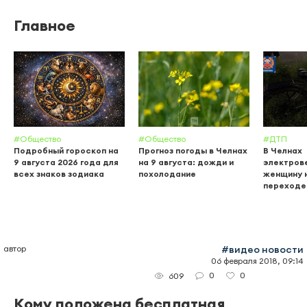
Главное
#Общество
#Общество
#ДТП
Подробный гороскоп на
Прогноз погоды в Челнах
В Челнах
9 августа 2026 года для
на 9 августа: дожди и
электров
всех знаков зодиака
похолодание
женщину 
переходе
автор
#видео новости
06 февраля 2018, 09:14
0
0
609
Кому положена бесплатная