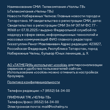
Наименование СМИ: Телекомпания «Чаллы-ТВ»
(«Телекомпания «Челны-ТВ»)
Новости Набережных Челнов: Главные новости города и
Татарстана. № свидетельства о регистрации СМИ, дата:
Свидетельство о регистрации СМИ Эл № ЭЛ № ФС 77 -
90168 от 07.10.2025 г выдано Федеральной службой по
надзору в сфере связи, информационных технологий и
массовых коммуникаций ФИО главного редактора:
Гиззатуллин Ренат Мавлявиевич Адрес редакции: 423827,
Российская Федерация, Республика Татарстан, город
Набережные Челны, бульвар Юных ленинцев, д. 9.
АО «ТАТМЕДИА» использует «cookie»
для персонализации
сервисов и удобства пользователей сайтом.
Использование «cookie» можно отменить в настройках
браузера.
Политика конфиденциальности
Телефон редакции:
+7 (8552) 56-34-00
ПРИЁМНАЯ ТРК «ЧЕЛНЫ-ТВ»
Телефон/факс: (8552) 56-34-00
Электронная почта: mail@tvchelny.ru