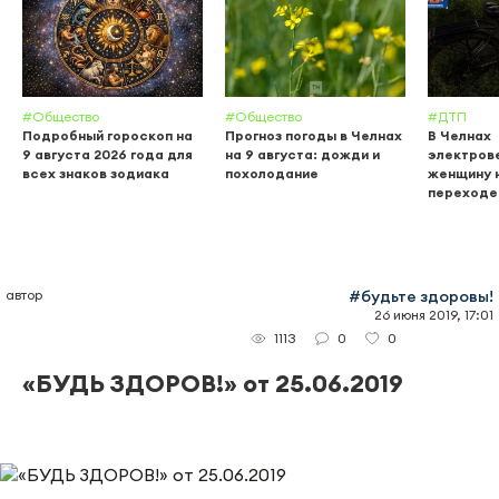
#Общество
#Общество
#ДТП
Подробный гороскоп на
Прогноз погоды в Челнах
В Челнах
9 августа 2026 года для
на 9 августа: дожди и
электров
всех знаков зодиака
похолодание
женщину 
переходе
автор
#будьте здоровы!
26 июня 2019, 17:01
0
0
1113
«БУДЬ ЗДОРОВ!» от 25.06.2019