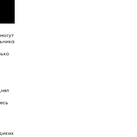
 могут
льника
лько
днял
есь
 диких