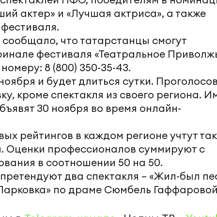
ий актер» и «Лучшая актриса», а также
 фестиваля.
 сообщало, что татарстанцы смогут
финале фестиваля «Театральное Приволжь
омеру: 8 (800) 350-35-43.
ноября и будет длиться сутки. Проголосо
у, кроме спектакля из своего региона. И
бъявят 30 ноября во время онлайн-
ых рейтингов в каждом регионе учтут та
. Оценки профессионалов суммируют с
ования в соотношении 50 на 50.
претендуют два спектакля – «Жил-был пе
 «Парковка» по драме Сюмбель Гаффаровой