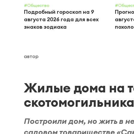
#Общество
#Общес
Подробный гороскоп на 9
Прогно
августа 2026 года для всех
август
знаков зодиака
похол
автор
Жилые дома на 
скотомогильника
Построили дом, но жить в н
садовом товариществе «Сан