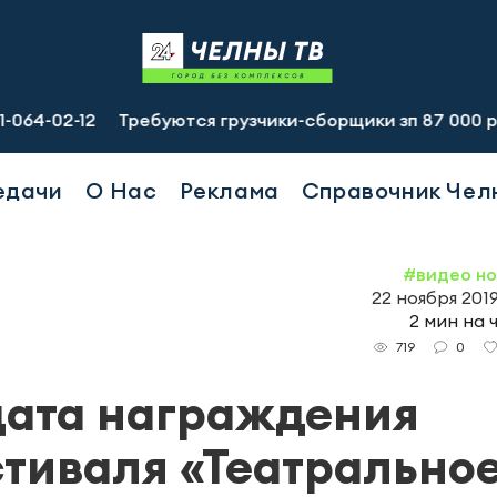
2
Требуются грузчики-сборщики зп 87 000 руб., подсобн
едачи
О Нас
Реклама
Справочник Чел
#видео н
22 ноября 2019
2 мин на 
0
719
дата награждения
тиваля «Театрально