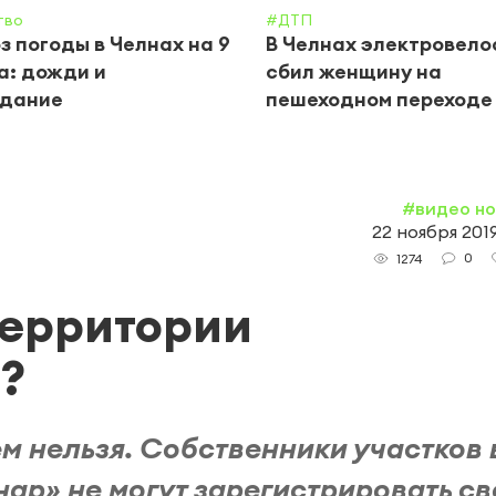
тво
#ДТП
з погоды в Челнах на 9
В Челнах электровел
а: дожди и
сбил женщину на
одание
пешеходном переходе
#видео н
22 ноября 2019
0
1274
территории
?
ем нельзя. Собственники участков 
ар» не могут зарегистрировать св