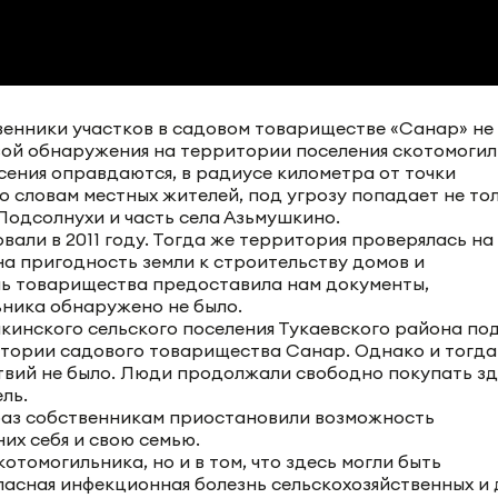
твенники участков в садовом товариществе «Санар» не
озой обнаружения на территории поселения скотомоги
асения оправдаются, в радиусе километра от точки
о словам местных жителей, под угрозу попадает не то
Подсолнухи и часть села Азьмушкино.
ли в 2011 году. Тогда же территория проверялась на
на пригодность земли к строительству домов и
ь товарищества предоставила нам документы,
ника обнаружено не было.
кинского сельского поселения Тукаевского района по
итории садового товарищества Санар. Однако и тогда
вий не было. Люди продолжали свободно покупать зд
ль.
 раз собственникам приостановили возможность
их себя и свою семью.
отомогильника, но и в том, что здесь могли быть
опасная инфекционная болезнь сельскохозяйственных и