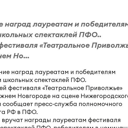
ие наград лауреатам и победителя
школьных спектаклей ПФО..
фестиваля «Театральное Приволж
ем Но...
ение наград лауреатам и победителям
и школьных спектаклей ПФО.
ей фестиваля «Театральное Приволжье»
Нижнем Новгороде на сцене Нижегородског
ом сообщает пресс-служба полномочного
а РФ в ПФО.
ы вручат награды лауреатам фестиваля
 спектаклей ПФО, победителям в номинац