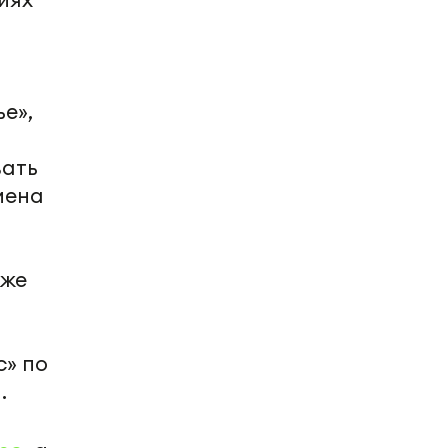
е»,
вать
мена
кже
с» по
.