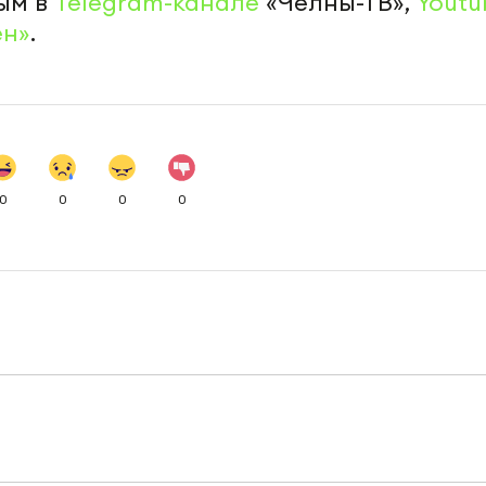
ым в
Telegram-канале
«Челны-ТВ»,
Youtu
ен»
.
0
0
0
0