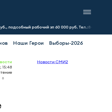
ый рабочий зп 60 000 руб. Тел.:8-917-913-20-71
Предп
нов
Наши Герои
Выборы-2026
овости
Новости СМИ2
, 15:48
чтение
0
е