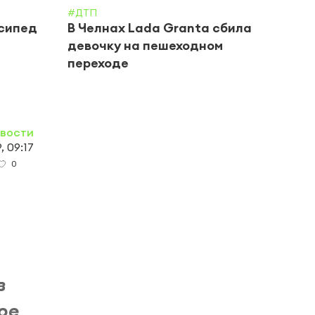
#ДТП
#ДТП
осипед
В Челнах Lada Granta сбила
В Че
девочку на пешеходном
подр
переходе
Каси
овости
, 09:17
0
в
ое