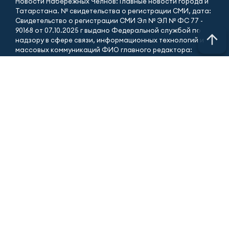
Новости Набережных Челнов: Главные новости города и
Татарстана. № свидетельства о регистрации СМИ, дата:
Свидетельство о регистрации СМИ Эл № ЭЛ № ФС 77 -
90168 от 07.10.2025 г выдано Федеральной службой по
надзору в сфере связи, информационных технологий и
массовых коммуникаций ФИО главного редактора:
Гиззатуллин Ренат Мавлявиевич Адрес редакции: 423827,
Российская Федерация, Республика Татарстан, город
Набережные Челны, бульвар Юных ленинцев, д. 9.
АО «ТАТМЕДИА» использует «cookie»
для персонализации
сервисов и удобства пользователей сайтом.
Использование «cookie» можно отменить в настройках
браузера.
Политика конфиденциальности
Телефон редакции:
+7 (8552) 56-34-00
ПРИЁМНАЯ ТРК «ЧЕЛНЫ-ТВ»
Телефон/факс: (8552) 56-34-00
Электронная почта: mail@tvchelny.ru
ГОРЯЧАЯ ЛИНИЯ
Новости (8552) 51-31-31