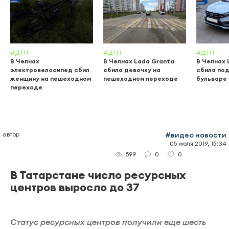
#ДТП
#ДТП
#ДТП
В Челнах
В Челнах Lada Granta
В Челнах 
электровелосипед сбил
сбила девочку на
сбила по
женщину на пешеходном
пешеходном переходе
бульваре
переходе
автор
#видео новости
05 июля 2019, 15:34
0
0
599
В Татарстане число ресурсных
центров выросло до 37
Статус ресурсных центров получили еще шесть