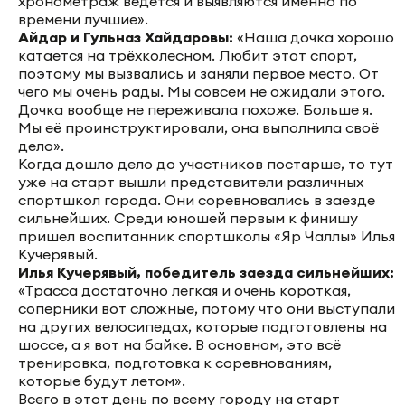
хронометраж ведется и выявляются именно по
времени лучшие».
Айдар и Гульназ Хайдаровы:
«Наша дочка хорошо
катается на трёхколесном. Любит этот спорт,
поэтому мы вызвались и заняли первое место. От
чего мы очень рады. Мы совсем не ожидали этого.
Дочка вообще не переживала похоже. Больше я.
Мы её проинструктировали, она выполнила своё
дело».
Когда дошло дело до участников постарше, то тут
уже на старт вышли представители различных
спортшкол города. Они соревновались в заезде
сильнейших. Среди юношей первым к финишу
пришел воспитанник спортшколы «Яр Чаллы» Илья
Кучерявый.
Илья Кучерявый, победитель заезда сильнейших:
«Трасса достаточно легкая и очень короткая,
соперники вот сложные, потому что они выступали
на других велосипедах, которые подготовлены на
шоссе, а я вот на байке. В основном, это всё
тренировка, подготовка к соревнованиям,
которые будут летом».
Всего в этот день по всему городу на старт