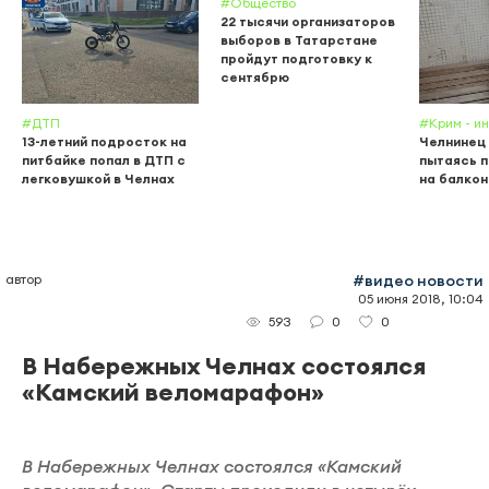
#Общество
22 тысячи организаторов
выборов в Татарстане
пройдут подготовку к
сентябрю
#ДТП
#Крим - и
13-летний подросток на
Челнинец 
питбайке попал в ДТП с
пытаясь 
легковушкой в Челнах
на балкон
автор
#видео новости
05 июня 2018, 10:04
0
0
593
В Набережных Челнах состоялся
«Камский веломарафон»
В Набережных Челнах состоялся «Камский