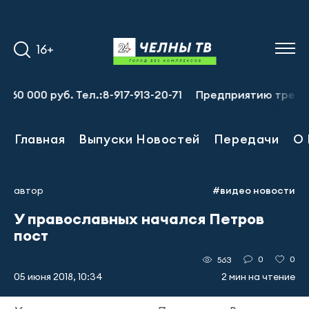
16+
0 руб. Тел.:8-917-913-20-71
Предприятию требуется за
Главная
Выпуски Новостей
Передачи
О 
автор
#видео новости
У православных начался Петров
пост
0
0
563
05 июня 2018, 10:34
2 мин на чтение