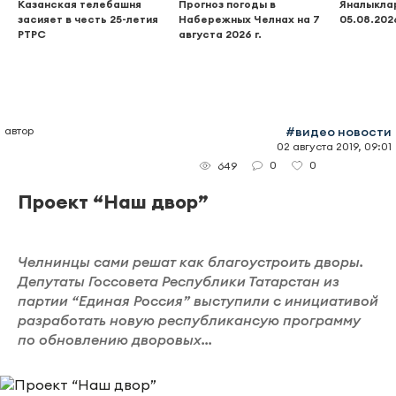
Казанская телебашня
Прогноз погоды в
Яналыклар
засияет в честь 25-летия
Набережных Челнах на 7
05.08.202
РТРС
августа 2026 г.
автор
#видео новости
02 августа 2019, 09:01
0
0
649
Проект “Наш двор”
Челнинцы сами решат как благоустроить дворы.
Депутаты Госсовета Республики Татарстан из
партии “Единая Россия” выступили с инициативой
разработать новую республикансую программу
по обновлению дворовых...