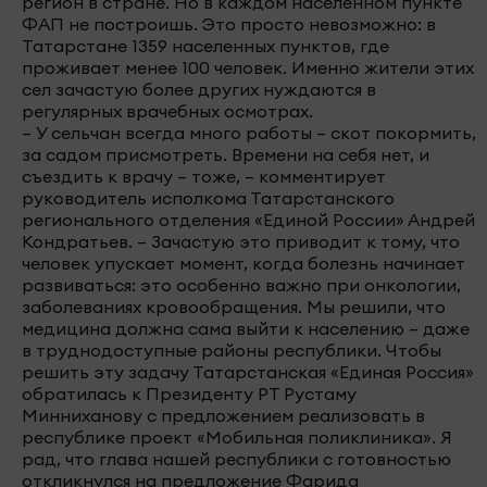
регион в стране. Но в каждом населенном пункте
ФАП не построишь. Это просто невозможно: в
Татарстане 1359 населенных пунктов, где
проживает менее 100 человек. Именно жители этих
сел зачастую более других нуждаются в
регулярных врачебных осмотрах.
– У сельчан всегда много работы – скот покормить,
за садом присмотреть. Времени на себя нет, и
съездить к врачу – тоже, – комментирует
руководитель исполкома Татарстанского
регионального отделения «Единой России» Андрей
Кондратьев. – Зачастую это приводит к тому, что
человек упускает момент, когда болезнь начинает
развиваться: это особенно важно при онкологии,
заболеваниях кровообращения. Мы решили, что
медицина должна сама выйти к населению – даже
в труднодоступные районы республики. Чтобы
решить эту задачу Татарстанская «Единая Россия»
обратилась к Президенту РТ Рустаму
Минниханову с предложением реализовать в
республике проект «Мобильная поликлиника». Я
рад, что глава нашей республики с готовностью
откликнулся на предложение Фарида