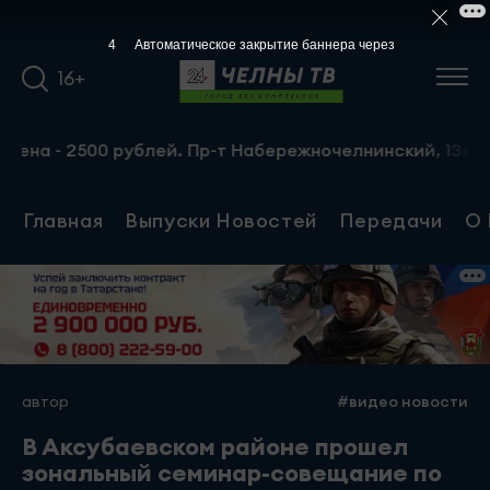
3
Автоматическое закрытие баннера через
16+
2500 рублей. Пр-т Набережночелнинский, 13а. Тел.: 8-95
Главная
Выпуски Новостей
Передачи
О 
автор
#видео новости
В Аксубаевском районе прошел
зональный семинар-совещание по