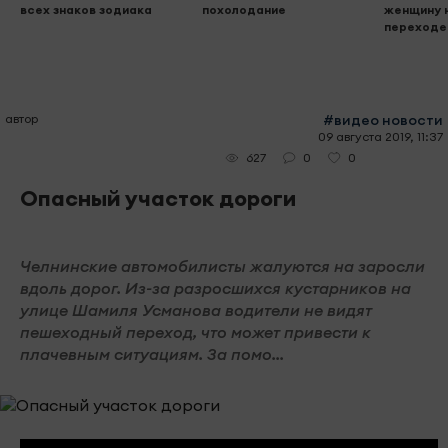
всех знаков зодиака
похолодание
женщину 
переходе
автор
#видео новости
09 августа 2019, 11:37
0
0
627
Опасный участок дороги
Челнинские автомобилисты жалуются на заросли
вдоль дорог. Из-за разросшихся кустарников на
улице Шамиля Усманова водители не видят
пешеходный переход, что может привести к
плачевным ситуациям. За помо...