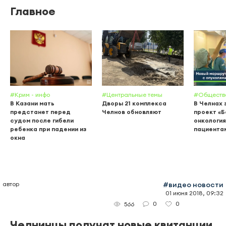
Главное
#Крим - инфо
#Центральные темы
#Обществ
В Казани мать
Дворы 21 комплекса
В Челнах 
предстанет перед
Челнов обновляют
проект «
судом после гибели
онкология
ребенка при падении из
пациента
окна
автор
#видео новости
01 июня 2018, 09:32
0
0
566
Челнинцы получат новые квитанции