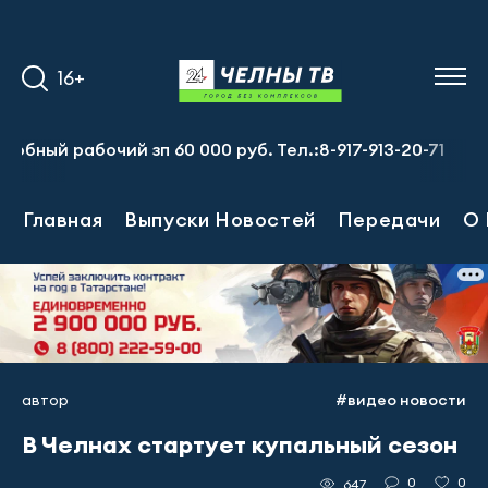
16+
абочий зп 60 000 руб. Тел.:8-917-913-20-71
Предприят
Главная
Выпуски Новостей
Передачи
О 
автор
#видео новости
В Челнах стартует купальный сезон
0
0
647