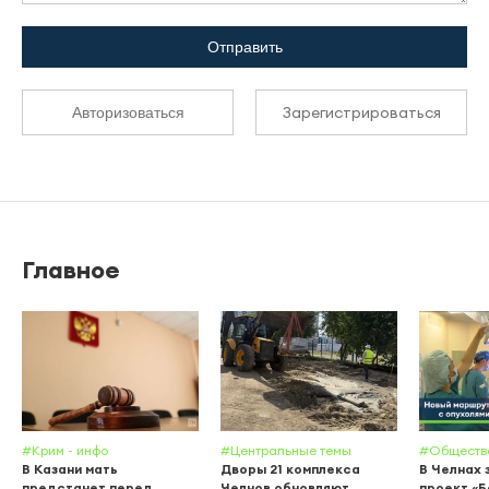
Отправить
Зарегистрироваться
Авторизоваться
Главное
#Крим - инфо
#Центральные темы
#Обществ
В Казани мать
Дворы 21 комплекса
В Челнах 
предстанет перед
Челнов обновляют
проект «