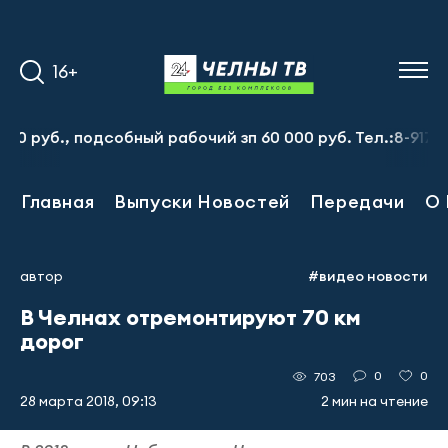
16+
, подсобный рабочий зп 60 000 руб. Тел.:8-917-913-20-7
Главная
Выпуски Новостей
Передачи
О 
автор
#видео новости
В Челнах отремонтируют 70 км
дорог
0
0
703
28 марта 2018, 09:13
2 мин на чтение