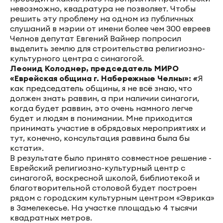
невозможно, квадратура не позволяет. Чтобы
решить эту проблему на одном из публичных
слушаний в мэрии от имени более чем 300 евреев
Челнов депутат Евгений Вайнер попросил
выделить землю для строительства религиозно-
культурного центра с синагогой.
Леонид Колоднер, председатель МИРО
«Еврейская община г. Набережные Челны»:
«
Я
как председатель общины, я не всё знаю, что
должен знать раввин, а при наличии синагоги,
когда будет раввин, это очень намного легче
будет и людям в понимании. Мне приходится
принимать участие в обрядовых мероприятиях и
тут, конечно, консультация раввина была бы
кстати».
В результате было принято совместное решение -
Еврейский религиозно-культурный центр с
синагогой, воскресной школой, библиотекой и
благотворительной столовой будет построен
рядом с городским культурным центром «Эврика»
в Замелекесье. На участке площадью 4 тысячи
квадратных метров.