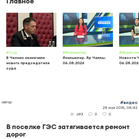
Главное
#Суд
#Яналыклар
#Видео но
В Челнах назначили
Яналыклар. Яр Чаллы.
Новости 
нового председателя
06.08.2026
06.08.202
суда
автор
#видео
28 мая 2018, 08:42
0
0
693
В поселке ГЭС затягивается ремонт
дорог