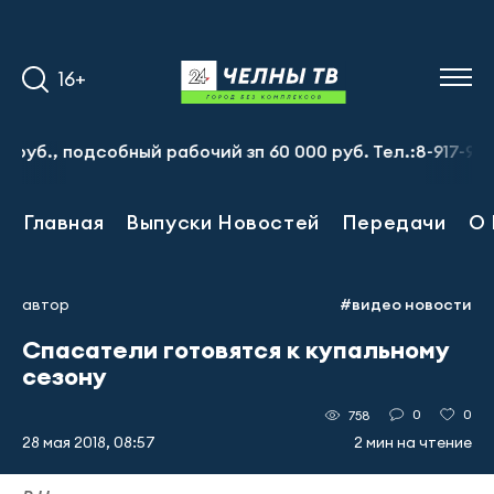
16+
подсобный рабочий зп 60 000 руб. Тел.:8-917-913-20-71
Главная
Выпуски Новостей
Передачи
О 
автор
#видео новости
Спасатели готовятся к купальному
сезону
0
0
758
28 мая 2018, 08:57
2 мин на чтение