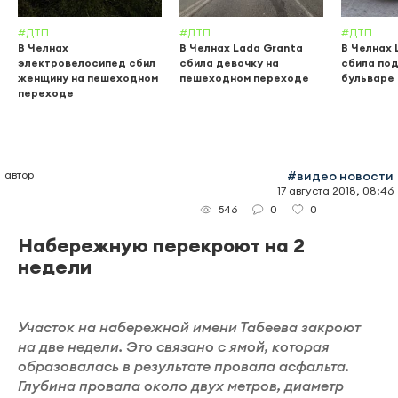
#ДТП
#ДТП
#ДТП
В Челнах
В Челнах Lada Granta
В Челнах 
электровелосипед сбил
сбила девочку на
сбила по
женщину на пешеходном
пешеходном переходе
бульваре
переходе
автор
#видео новости
17 августа 2018, 08:46
0
0
546
Набережную перекроют на 2
недели
Участок на набережной имени Табеева закроют
на две недели. Это связано с ямой, которая
образовалась в результате провала асфальта.
Глубина провала около двух метров, диаметр