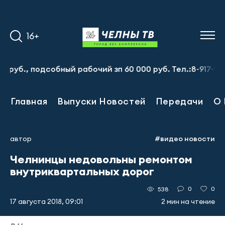
16+
., подсобный рабочий зп 60 000 руб. Тел.:8-917-913-20-
Главная
Выпуски Новостей
Передачи
О 
автор
#видео новости
Челнинцы недовольны ремонтом
внутриквартальных дорог
0
0
538
17 августа 2018, 09:01
2 мин на чтение