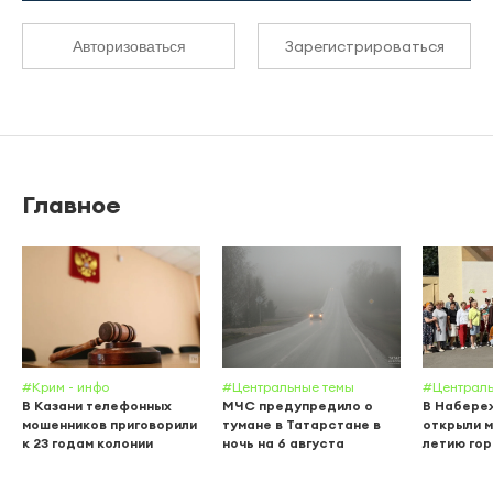
Зарегистрироваться
Авторизоваться
Главное
#Крим - инфо
#Центральные темы
#Централь
В Казани телефонных
МЧС предупредило о
В Набере
мошенников приговорили
тумане в Татарстане в
открыли м
к 23 годам колонии
ночь на 6 августа
летию го