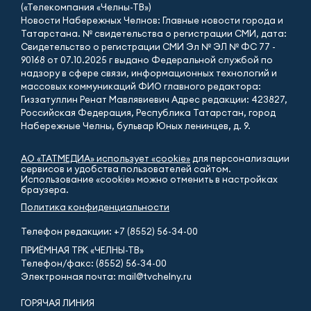
(«Телекомпания «Челны-ТВ»)
Новости Набережных Челнов: Главные новости города и
Татарстана. № свидетельства о регистрации СМИ, дата:
Свидетельство о регистрации СМИ Эл № ЭЛ № ФС 77 -
90168 от 07.10.2025 г выдано Федеральной службой по
надзору в сфере связи, информационных технологий и
массовых коммуникаций ФИО главного редактора:
Гиззатуллин Ренат Мавлявиевич Адрес редакции: 423827,
Российская Федерация, Республика Татарстан, город
Набережные Челны, бульвар Юных ленинцев, д. 9.
АО «ТАТМЕДИА» использует «cookie»
для персонализации
сервисов и удобства пользователей сайтом.
Использование «cookie» можно отменить в настройках
браузера.
Политика конфиденциальности
Телефон редакции:
+7 (8552) 56-34-00
ПРИЁМНАЯ ТРК «ЧЕЛНЫ-ТВ»
Телефон/факс: (8552) 56-34-00
Электронная почта: mail@tvchelny.ru
ГОРЯЧАЯ ЛИНИЯ