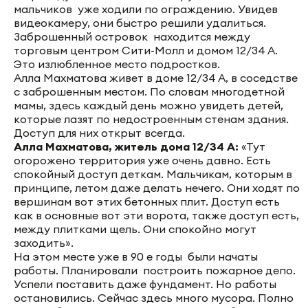
мальчиков уже ходили по ограждению. Увидев
видеокамеру, они быстро решили удалиться.
Заброшенный островок находится между
торговым центром Сити-Молл и домом 12/34 А.
Это излюбленное место подростков.
Алла Махматова живет в доме 12/34 А, в соседстве
с заброшенным местом. По словам многодетной
мамы, здесь каждый день можно увидеть детей,
которые лазят по недостроенным стенам здания.
Доступ для них открыт всегда.
Алла Махматова, житель дома 12/34 А:
«Тут
огорожено территория уже очень давно. Есть
спокойный доступ деткам. Мальчикам, которым в
принципе, летом даже делать нечего. Они ходят по
вершинам вот этих бетонных плит. Доступ есть
как в основные вот эти ворота, также доступ есть,
между плитками щель. Они спокойно могут
заходить».
На этом месте уже в 90 е годы были начаты
работы. Планировали построить пожарное депо.
Успели поставить даже фундамент. Но работы
остановились. Сейчас здесь много мусора. Полно