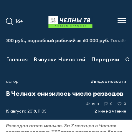
16+
руб., подсобный рабочий зп 60 000 руб. Тел.:8-917-913
Главная
Выпуски Новостей
Передачи
О 
автор
#видео новости
В Челнах снизилось число разводов
0
0
800
15 августа 2018, 11:05
2 мин на чтение
Разводов стало меньше. За 7 месяцев в Челнах
зарегистрировано 1197 актов расторжения брака.