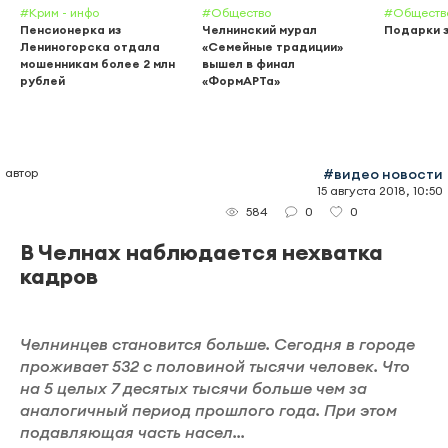
#Крим - инфо
#Общество
#Обществ
Пенсионерка из
Челнинский мурал
Подарки 
Лениногорска отдала
«Семейные традиции»
мошенникам более 2 млн
вышел в финал
рублей
«ФормАРТа»
автор
#видео новости
15 августа 2018, 10:50
0
0
584
В Челнах наблюдается нехватка
кадров
Челнинцев становится больше. Сегодня в городе
проживает 532 с половиной тысячи человек. Что
на 5 целых 7 десятых тысячи больше чем за
аналогичный период прошлого года. При этом
подавляющая часть насел...