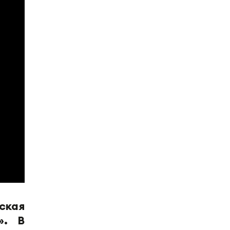
кая
». В