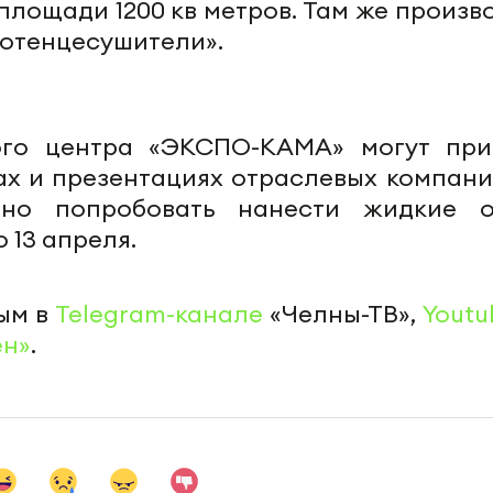
площади 1200 кв метров. Там же произв
лотенцесушители».
ого центра «ЭКСПО-КАМА» могут при
ах и презентациях отраслевых компани
ьно попробовать нанести жидкие о
о 13 апреля.
ым в
Telegram-канале
«Челны-ТВ»,
Youtu
ен»
.