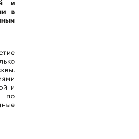
ий и
ми в
шным
стие
лько
квы.
иями
ой и
и по
дные