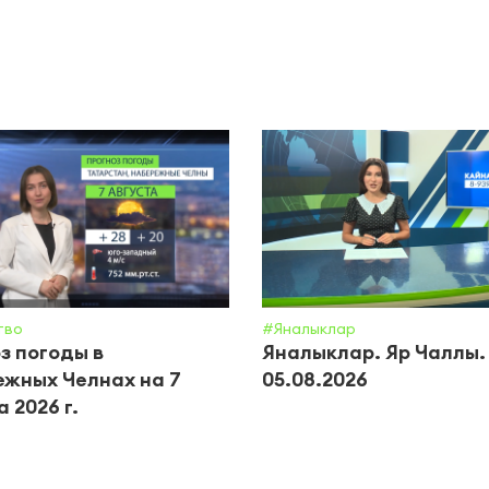
тво
#Яналыклар
з погоды в
Яналыклар. Яр Чаллы.
жных Челнах на 7
05.08.2026
 2026 г.