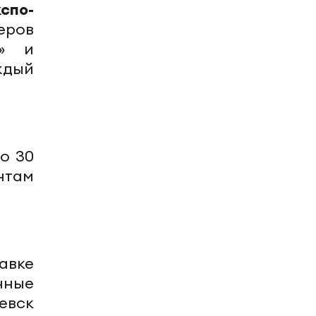
спо-
еров
а» и
ждый
о 30
нтам
авке
нные
евск