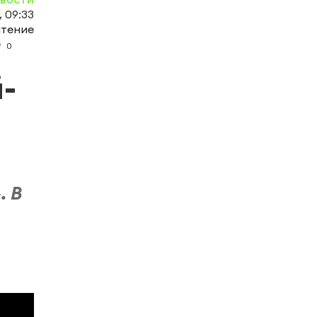
, 09:33
чтение
0
-
. В