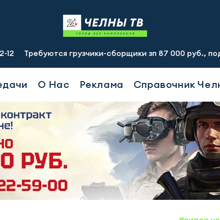
уются грузчики-сборщики зп 87 000 руб., подсобный рабо
едачи
О Нас
Реклама
Справочник Чел
#видео н