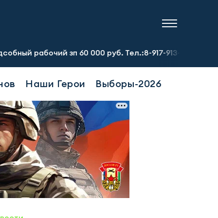
чий зп 60 000 руб. Тел.:8-917-913-20-71
Предприятию 
нов
Наши Герои
Выборы-2026
овости