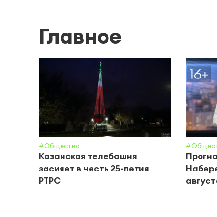
Главное
#Общество
#Общес
Казанская телебашня
Прогно
засияет в честь 25-летия
Набере
РТРС
августа