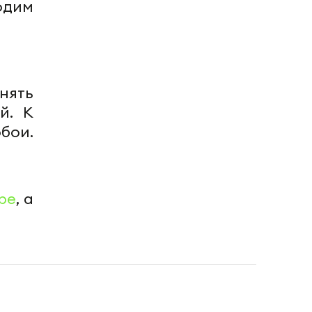
одим
нять
й. К
бои.
be
, а