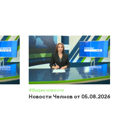
#Видео новости
#Обще
Новости Челнов от 05.08.2026
Почт
приз
полн