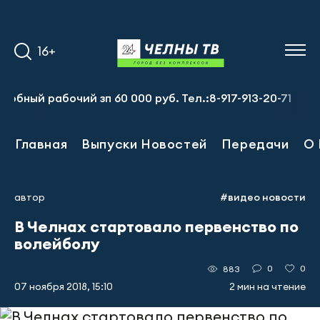
16+
 рабочий зп 60 000 руб. Тел.:8-917-913-20-71
Предпри
Главная
Выпуски Новостей
Передачи
О 
автор
#видео новости
В Челнах стартовало первенство по
волейболу
0
0
883
07 ноября 2018, 15:10
2 мин на чтение