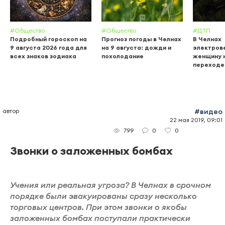
#Общество
#Общество
#ДТП
Подробный гороскоп на
Прогноз погоды в Челнах
В Челнах
9 августа 2026 года для
на 9 августа: дожди и
электров
всех знаков зодиака
похолодание
женщину 
переходе
автор
#видео
22 мая 2019, 09:01
0
0
799
Звонки о заложенных бомбах
Учения или реальная угроза? В Челнах в срочном
порядке были эвакуированы сразу несколько
торговых центров. При этом звонки о якобы
заложенных бомбах поступали практически