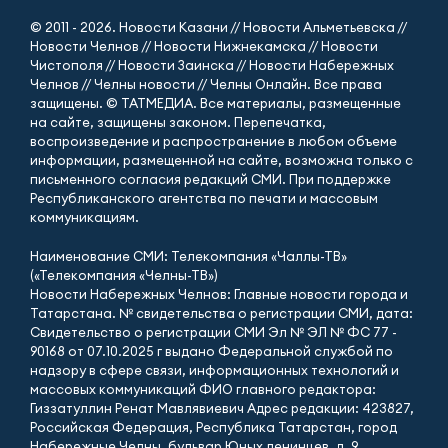
© 2011 - 2026. Новости Казани // Новости Альметьевска //
Новости Челнов // Новости Нижнекамска // Новости
Чистополя // Новости Заинска // Новости Набережных
Челнов // Челны новости // Челны Онлайн. Все права
защищены. © ТАТМЕДИА. Все материалы, размещенные
на сайте, защищены законом. Перепечатка,
воспроизведение и распространение в любом объеме
информации, размещенной на сайте, возможна только с
письменного согласия редакций СМИ. При поддержке
Республиканского агентства по печати и массовым
коммуникациям.
Наименование СМИ: Телекомпания «Чаллы-ТВ»
(«Телекомпания «Челны-ТВ»)
Новости Набережных Челнов: Главные новости города и
Татарстана. № свидетельства о регистрации СМИ, дата:
Свидетельство о регистрации СМИ Эл № ЭЛ № ФС 77 -
90168 от 07.10.2025 г выдано Федеральной службой по
надзору в сфере связи, информационных технологий и
массовых коммуникаций ФИО главного редактора:
Гиззатуллин Ренат Мавлявиевич Адрес редакции: 423827,
Российская Федерация, Республика Татарстан, город
Набережные Челны, бульвар Юных ленинцев, д. 9.