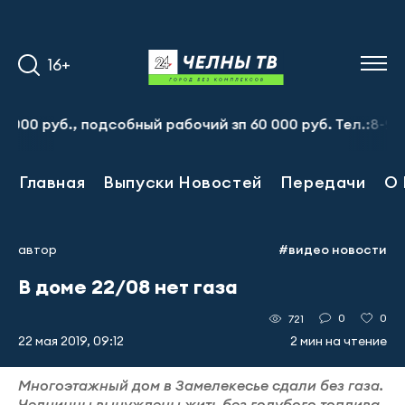
16+
руб., подсобный рабочий зп 60 000 руб. Тел.:8-917-913-
Главная
Выпуски Новостей
Передачи
О 
автор
#видео новости
В доме 22/08 нет газа
0
0
721
22 мая 2019, 09:12
2 мин на чтение
Многоэтажный дом в Замелекесье сдали без газа.
Челнинцы вынуждены жить без голубого топлива