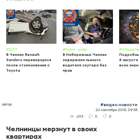
#ДТП
#Крим - инфо
#Обществ
В Челнах Renault
В Набережных Челнах
Подробны
Sandero перевернулся
задержали пьяного
8 августа
после столкновения с
водителя скутера без
всех знак
Toyota
прав
автор
#видео новости
26 сентября 2019, 09:55
0
0
633
Челнинцы мерзнут в своих
квартирах