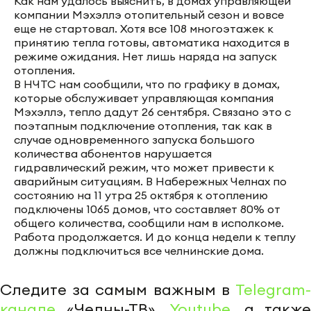
Как нам удалось выяснить, в домах управляющей
компании Мэхэллэ отопительный сезон и вовсе
еще не стартовал. Хотя все 108 многоэтажек к
принятию тепла готовы, автоматика находится в
режиме ожидания. Нет лишь наряда на запуск
отопления.
В НЧТС нам сообщили, что по графику в домах,
которые обслуживает управляющая компания
Мэхэллэ, тепло дадут 26 сентября. Связано это с
поэтапным подключение отопления, так как в
случае одновременного запуска большого
количества абонентов нарушается
гидравлический режим, что может привести к
аварийным ситуациям. В Набережных Челнах по
состоянию на 11 утра 25 октября к отоплению
подключены 1065 домов, что составляет 80% от
общего количества, сообщили нам в исполкоме.
Работа продолжается. И до конца недели к теплу
должны подключиться все челнинские дома.
Следите за самым важным в
Telegram-
канале
«Челны-ТВ»,
Youtube
, а также