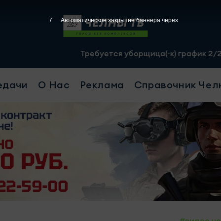
6
Автоматическое закрытие баннера через
Требуется уборщица(-к) график 2/2, с 07.00 д
едачи
О Нас
Реклама
Справочник Чел
#видео н