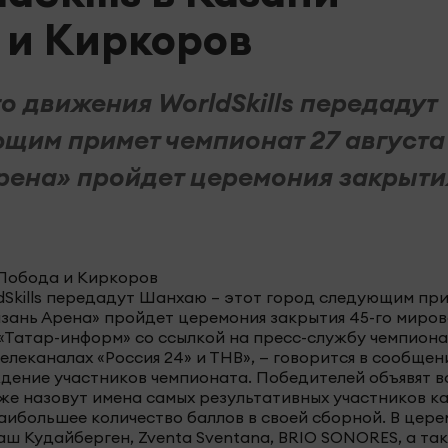
 и Киркоров
 движения WorldSkills передадут
щим примет чемпионат 27 августа
Арена» пройдет церемония закрыти
dSkills передадут Шанхаю – этот город следующим пр
Казань Арена» пройдет церемония закрытия 45-го миров
т «Татар-информ» со ссылкой на пресс-службу чемпиона
елеканалах «Россия 24» и ТНВ», — говорится в сообщен
ение участников чемпионата. Победителей объявят в
же назовут имена самых результативных участников 
 наибольшее количество баллов в своей сборной. В цер
аш Кудайберген, Zventa Sventana, BRIO SONORES, а та