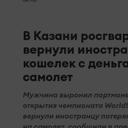
В Казани росгва
вернули иностр
кошелек с деньг
самолет
Мужчина выронил портмоне
открытия чемпионата WorldS
вернули иностранцу потеря
на самолет, сообщили в прес