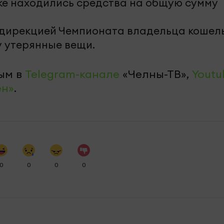
ьке находились средства на общую сумму
 дирекцией Чемпионата владельца кошел
у утерянные вещи.
ым в
Telegram-канале
«Челны-ТВ»,
Youtu
ен»
.
0
0
0
0