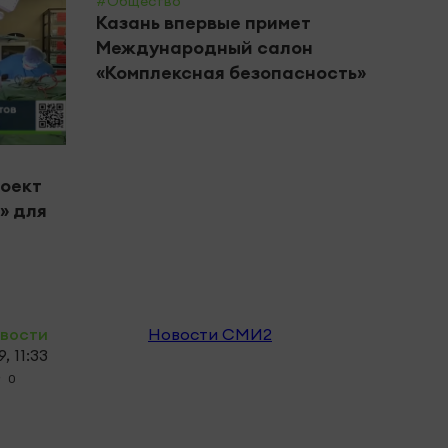
#Общество
Казань впервые примет
Международный салон
«Комплексная безопасность»
#Цент
роект
В Че
» для
горо
вете
овости
Новости СМИ2
, 11:33
0