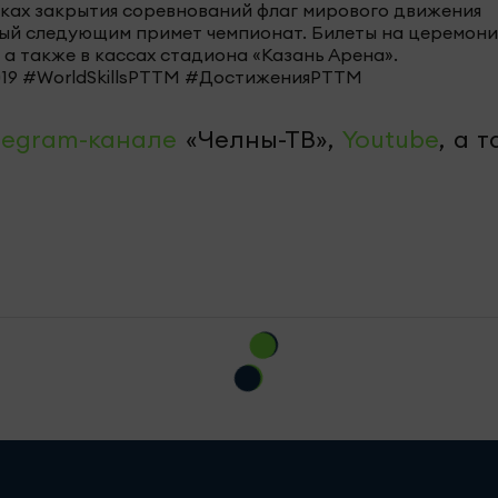
ках закрытия соревнований флаг мирового движения
орый следующим примет чемпионат. Билеты на церемон
, а также в кассах стадиона «Казань Арена».
ls2019 #WorldSkillsРТТМ #ДостиженияРТТМ
legram-канале
«Челны-ТВ»,
Youtube
, а 