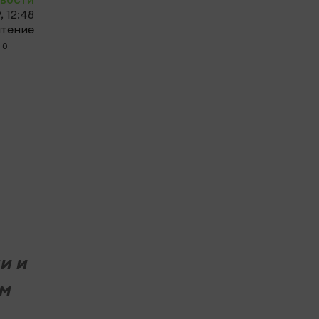
, 12:48
чтение
0
и и
ом