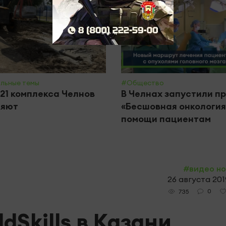
льные темы
#Общество
21 комплекса Челнов
В Челнах запустили п
ляют
«Бесшовная онкология
помощи пациентам
#видео н
26 августа 2019
0
735
dSkills в Казани