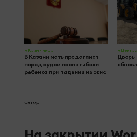
#Крим - инфо
#Центра
В Казани мать предстанет
Дворы 
перед судом после гибели
обнов
ребенка при падении из окна
автор
На закрытии Worl