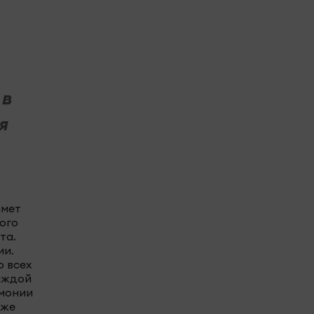
 в
я
имет
ого
та.
ии.
о всех
каждой
емонии
кже