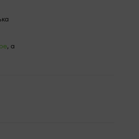
ька
be
, а