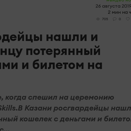
26 августа 2019
2 мин на 
0
705
рдейцы нашли и
анцу потерянный
ами и билетом на
, когда спешил на церемонию
kills.В Казани росгвардейцы нашл
нный кошелек с деньгами и билет
...