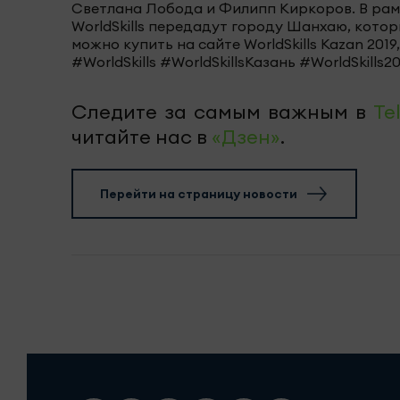
Светлана Лобода и Филипп Киркоров. В рам
WorldSkills передадут городу Шанхаю, кот
можно купить на сайте WorldSkills Kazan 2019
#WorldSkills #WorldSkillsКазань #WorldSkil
Следите за самым важным в
Te
читайте нас в
«Дзен»
.
Перейти на страницу новости