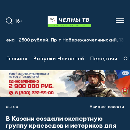
16+
а - 2500 рублей. Пр-т Набережночелнинский, 13а. Тел.: 8
Главная
Выпуски Новостей
Передачи
О 
автор
#видео новости
В Казани создали экспертную
группу краеведов и историков для