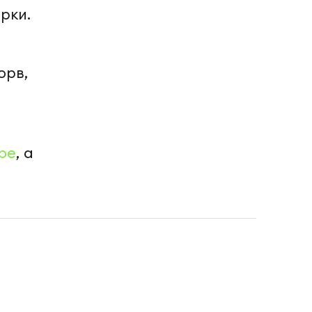
рки.
орв,
be
, а