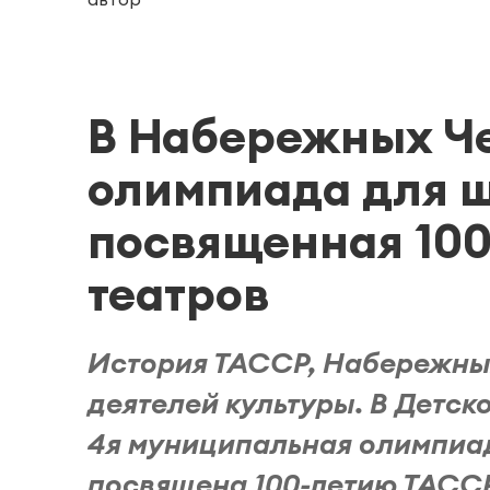
В Набережных Ч
олимпиада для ш
посвященная 100
театров
История ТАССР, Набережных
деятелей культуры. В Детс
4я муниципальная олимпиад
посвящена 100-летию ТАССР 