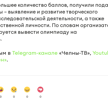
льшее количество баллов, получили пода
 – выявление и развитие творческого
сследовательской деятельности, а также
ственной личности. По словам организат
руется вывести олимпиаду на
.
ым в
Telegram-канале
«Челны-ТВ»,
Youtu
ен»
.
0
0
0
0