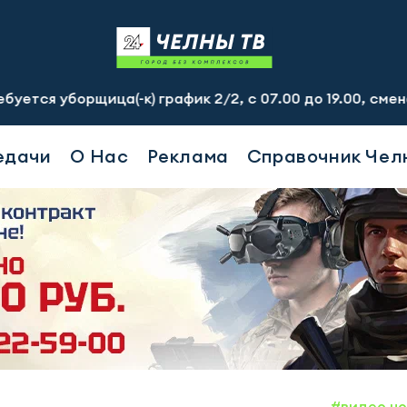
орщица(-к) график 2/2, с 07.00 до 19.00, смена - 2500 
едачи
О Нас
Реклама
Справочник Чел
#видео н