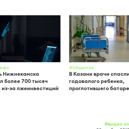
инфо
#Общество
ь Нижнекамска
В Казани врачи спасл
л более 700 тысяч
годовалого ребенка,
 из-за лжеинвестиций
проглотившего батар
#видео н