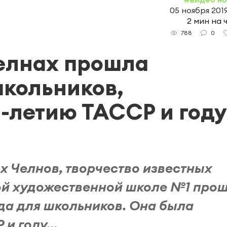
05 ноября 2019
2 мин на 
0
788
елнах прошла
кольников,
-летию ТАССР и году
 Челнов, творчество известных
кой художественной школе №1 про
а для школьников. Она была
и году...