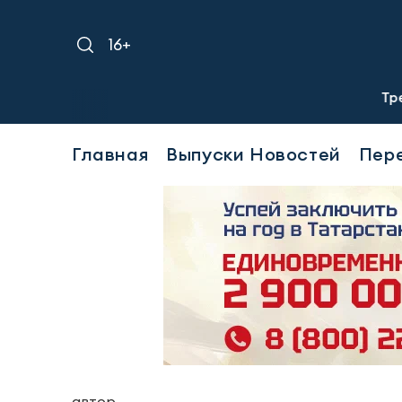
16+
Требуется уб
Главная
Выпуски Новостей
Пер
автор