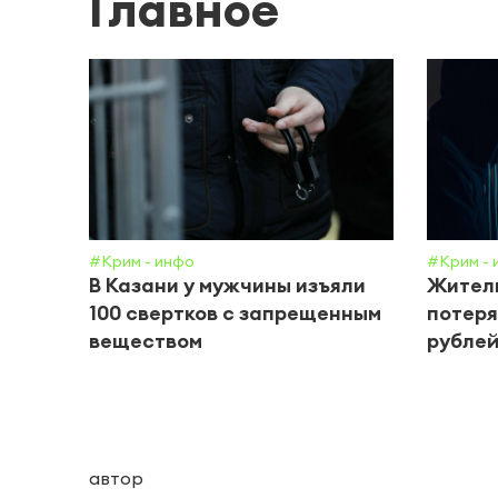
Главное
#Крим - инфо
#Крим - 
В Казани у мужчины изъяли
Жител
100 свертков с запрещенным
потеря
веществом
рублей
автор