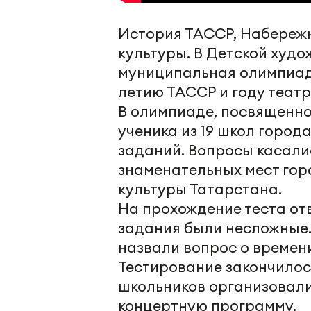
История ТАССР, Набережн
культуры. В Детской худ
муниципальная олимпиада
летию ТАССР и году театр
В олимпиаде, посвященно
ученика из 19 школ город
заданий. Вопросы касали
знаменательных мест горо
культуры Татарстана.
На прохождение теста от
задания были несложные.
назвали вопрос о времен
Тестирование закончилос
школьников организовал
концертную программу.