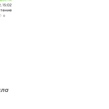
, 15:02
чтение
0
шла