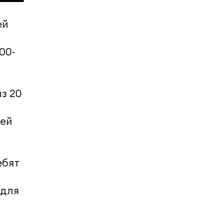
ей
00-
з 20
лей
ебят
 для