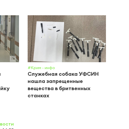
#Крим - инфо
#Обще
и
Служебная собака УФСИН
Врач
нашла запрещенные
дево
ейку
вещества в бритвенных
в Та
станках
овости