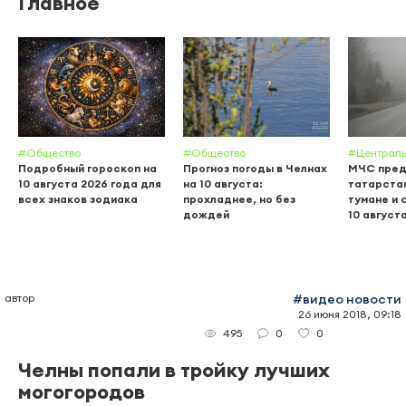
Главное
#Общество
#Общество
#Централь
Подробный гороскоп на
Прогноз погоды в Челнах
МЧС пред
10 августа 2026 года для
на 10 августа:
татарстан
всех знаков зодиака
прохладнее, но без
тумане и
дождей
10 август
автор
#видео новости
26 июня 2018, 09:18
0
0
495
Челны попали в тройку лучших
могогородов