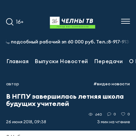
16+
дсобный рабочий зп 60 000 руб. Тел.:8-917-913-20-71
Главная
Выпуски Новостей
Передачи
О 
автор
#видео новости
В НГПУ завершилась летняя школа
будущих учителей
0
0
640
26 июня 2018, 09:38
3 мин на чтение