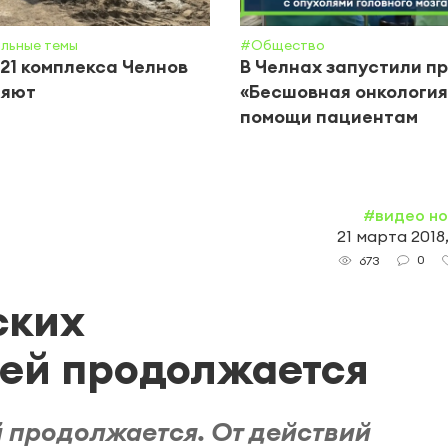
льные темы
#Общество
21 комплекса Челнов
В Челнах запустили п
ляют
«Бесшовная онкология
помощи пациентам
#видео н
21 марта 2018
0
673
ских
ей продолжается
 продолжается. От действий