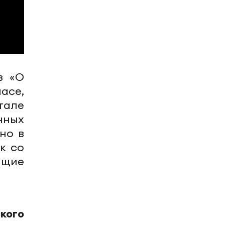
з «О
асе,
тале
нных
но в
к со
ащие
кого