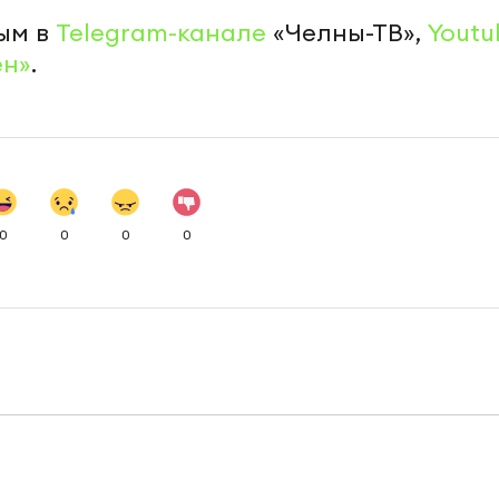
ым в
Telegram-канале
«Челны-ТВ»,
Youtu
ен»
.
0
0
0
0