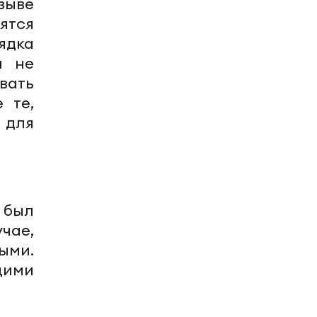
зыве
ятся
ядка
а не
вать
 те,
 для
о был
чае,
ыми.
щими