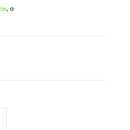
be
, а