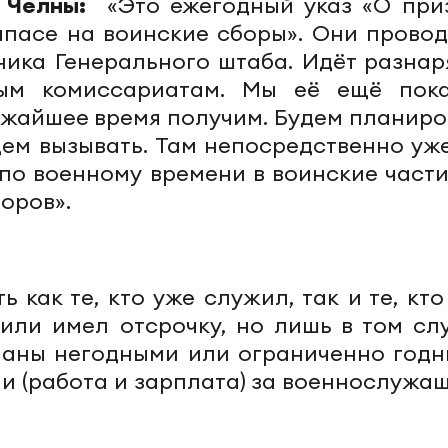
е Челны:
«Это ежегодный указ «О при
апасе на воинские сборы». Они провод
ника Генерального штаба. Идёт разнар
ным комиссариатам. Мы её ещё пок
ижайшее время получим. Будем планиро
дем вызывать. Там непосредственно уже
по военному времени в воинские части
оров».
 как те, кто уже служил, так и те, кт
или имел отсрочку, но лишь в том слу
наны негодными или ограниченно годн
и (работа и зарплата) за военнослужа