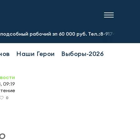
 рабочий зп 60 000 руб. Тел.:8-917-913-20-71
Предпри
нов
Наши Герои
Выборы-2026
овости
, 09:19
чтение
0
«О