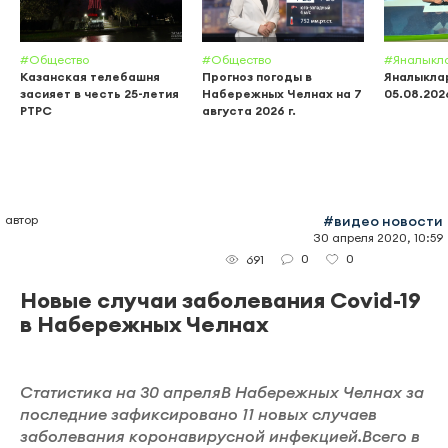
#Общество
#Общество
#Яналыкл
Казанская телебашня
Прогноз погоды в
Яналыклар
засияет в честь 25-летия
Набережных Челнах на 7
05.08.202
РТРС
августа 2026 г.
автор
#видео новости
30 апреля 2020, 10:59
0
0
691
Новые случаи заболевания Covid-19
в Набережных Челнах
Статистика на 30 апреляВ Набережных Челнах за
последние зафиксировано 11 новых случаев
заболевания коронавирусной инфекцией.Всего в