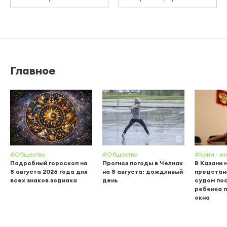
Главное
#Общество
#Общество
#Крим - и
Подробный гороскоп на
Прогноз погоды в Челнах
В Казани 
8 августа 2026 года для
на 8 августа: дождливый
предстан
всех знаков зодиака
день
судом пос
ребенка п
окна