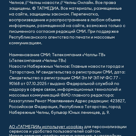
Челнов // Челны новости // Челны Онлайн. Все права
защищены. © ТАТМЕДИА. Все материалы, размещенные
на сайте, защищены законом. Перепечатка,
воспроизведение и распространение в любом объеме
информации, размещенной на сайте, возможна только с
письменного согласия редакций СМИ. При поддержке
Республиканского агентства по печати и массовым
коммуникациям.
Наименование СМИ: Телекомпания «Чаллы-ТВ»
(«Телекомпания «Челны-ТВ»)
Новости Набережных Челнов: Главные новости города и
Татарстана. № свидетельства о регистрации СМИ, дата:
Свидетельство о регистрации СМИ Эл № ЭЛ № ФС 77 -
90168 от 07.10.2025 г выдано Федеральной службой по
надзору в сфере связи, информационных технологий и
массовых коммуникаций ФИО главного редактора:
Гиззатуллин Ренат Мавлявиевич Адрес редакции: 423827,
Российская Федерация, Республика Татарстан, город
Набережные Челны, бульвар Юных ленинцев, д. 9.
АО «ТАТМЕДИА» использует «cookie»
для персонализации
сервисов и удобства пользователей сайтом.
Использование «cookie» можно отменить в настройках