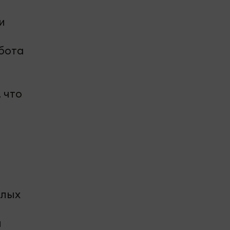
и
бота
 что
илых
л