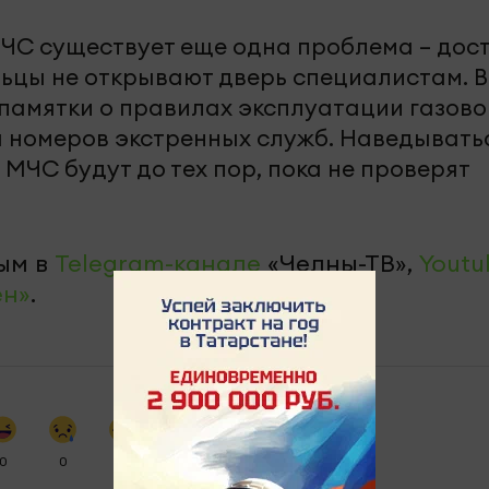
ЧС существует еще одна проблема – дост
ьцы не открывают дверь специалистам. В
 памятки о правилах эксплуатации газово
я номеров экстренных служб. Наведывать
МЧС будут до тех пор, пока не проверят
ым в
Telegram-канале
«Челны-ТВ»,
Youtu
ен»
.
0
0
0
0