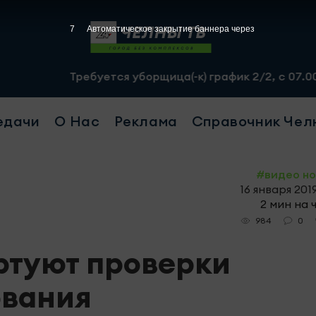
5
Автоматическое закрытие баннера через
Требуется уборщица(-к) график 2/2, с 07.00 до 19.00, 
едачи
О Нас
Реклама
Справочник Чел
#видео н
16 января 2019
2 мин на 
0
984
артуют проверки
ования