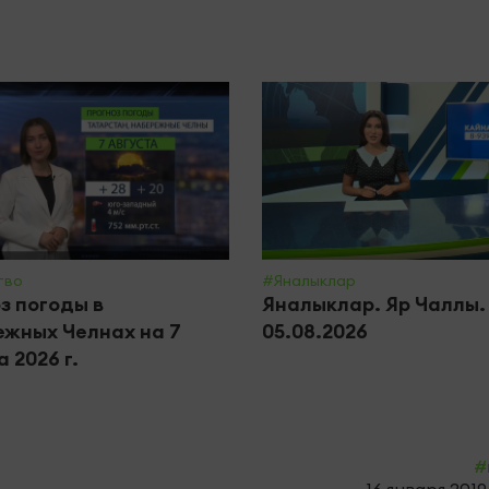
тво
#Яналыклар
з погоды в
Яналыклар. Яр Чаллы.
жных Челнах на 7
05.08.2026
 2026 г.
#