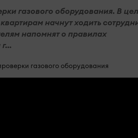
ерки газового оборудования. В це
 квартирам начнут ходить сотрудн
елям напомнят о правилах
...