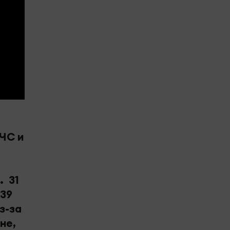
МЧС и
. 31
 39
з-за
не,