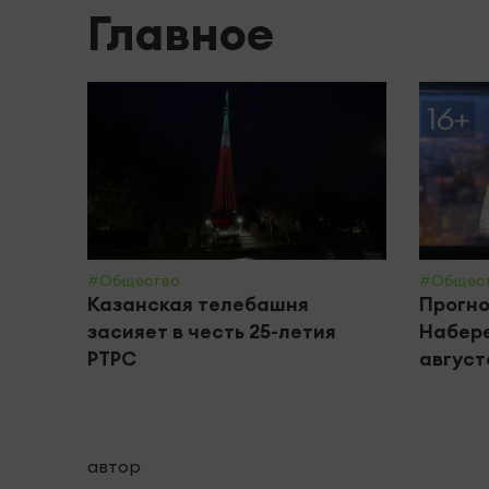
Главное
#Общество
#Общес
Казанская телебашня
Прогно
засияет в честь 25-летия
Набере
РТРС
августа
автор