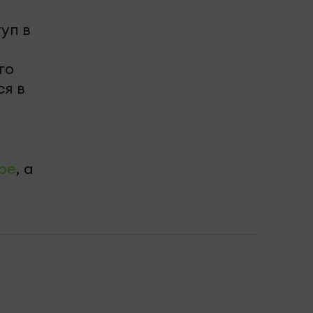
уп в
го
ся в
be
, а