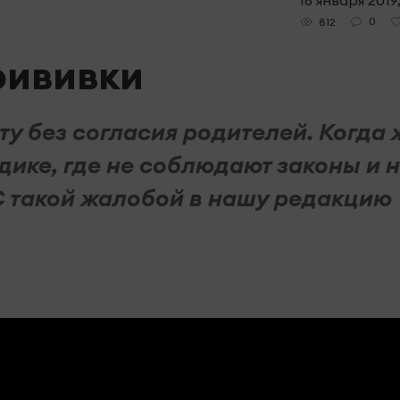
16 января 2019
0
812
рививки
у без согласия родителей. Когда 
дике, где не соблюдают законы и 
 С такой жалобой в нашу редакцию