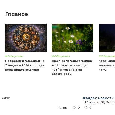
Главное
#Общество
#Общество
#Обществ
Подробный гороскоп на
Прогноз погоды в Челнах
Казанска
7 августа 2026 года для
на 7 августа: тепло до
засияет в
всех знаков зодиака
+28° и переменная
РТРС
облачность
автор
#видео новости
17 июля 2020, 15:00
0
0
801