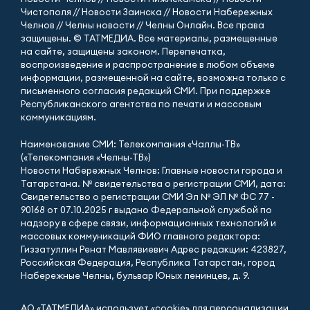
Чистополя // Новости Заинска // Новости Набережных
Челнов // Челны новости // Челны Онлайн. Все права
защищены. © ТАТМЕДИА. Все материалы, размещенные
на сайте, защищены законом. Перепечатка,
воспроизведение и распространение в любом объеме
информации, размещенной на сайте, возможна только с
письменного согласия редакций СМИ. При поддержке
Республиканского агентства по печати и массовым
коммуникациям.
Наименование СМИ: Телекомпания «Чаллы-ТВ»
(«Телекомпания «Челны-ТВ»)
Новости Набережных Челнов: Главные новости города и
Татарстана. № свидетельства о регистрации СМИ, дата:
Свидетельство о регистрации СМИ Эл № ЭЛ № ФС 77 -
90168 от 07.10.2025 г выдано Федеральной службой по
надзору в сфере связи, информационных технологий и
массовых коммуникаций ФИО главного редактора:
Гиззатуллин Ренат Мавлявиевич Адрес редакции: 423827,
Российская Федерация, Республика Татарстан, город
Набережные Челны, бульвар Юных ленинцев, д. 9.
АО «ТАТМЕДИА» использует «cookie»
для персонализации