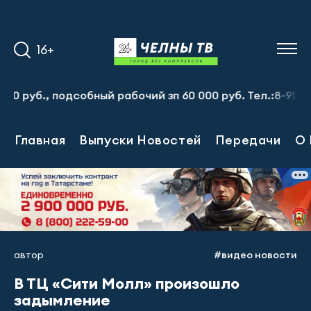
16+
., подсобный рабочий зп 60 000 руб. Тел.:8-917-913-20-
Главная
Выпуски Новостей
Передачи
О 
автор
#видео новости
В ТЦ «Сити Молл» произошло
задымление