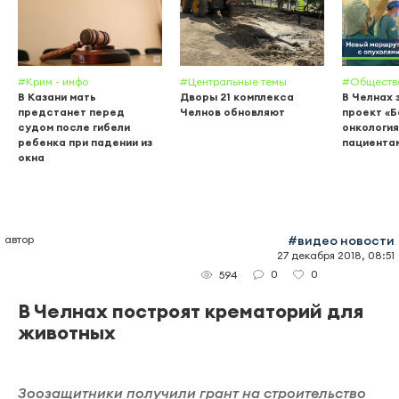
#Крим - инфо
#Центральные темы
#Обществ
В Казани мать
Дворы 21 комплекса
В Челнах 
предстанет перед
Челнов обновляют
проект «
судом после гибели
онкология
ребенка при падении из
пациента
окна
автор
#видео новости
27 декабря 2018, 08:51
0
0
594
В Челнах построят крематорий для
животных
Зоозащитники получили грант на строительство