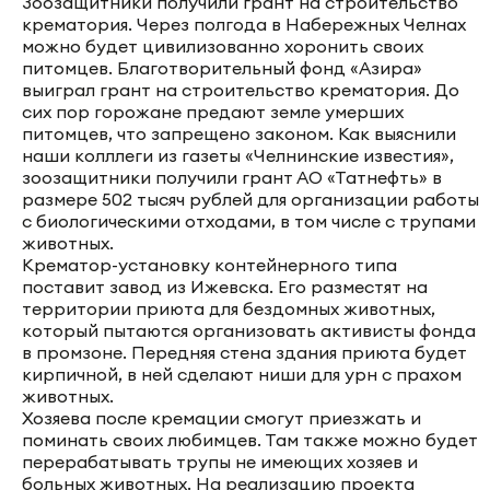
Зоозащитники получили грант на строительство
крематория. Через полгода в Набережных Челнах
можно будет цивилизованно хоронить своих
питомцев. Благотворительный фонд «Азира»
выиграл грант на строительство крематория. До
сих пор горожане предают земле умерших
питомцев, что запрещено законом. Как выяснили
наши колллеги из газеты «Челнинские известия»,
зоозащитники получили грант АО «Татнефть» в
размере 502 тысяч рублей для организации работы
с биологическими отходами, в том числе с трупами
животных.
Крематор-установку контейнерного типа
поставит завод из Ижевска. Его разместят на
территории приюта для бездомных животных,
который пытаются организовать активисты фонда
в промзоне. Передняя стена здания приюта будет
кирпичной, в ней сделают ниши для урн с прахом
животных.
Хозяева после кремации смогут приезжать и
поминать своих любимцев. Там также можно будет
перерабатывать трупы не имеющих хозяев и
больных животных. На реализацию проекта