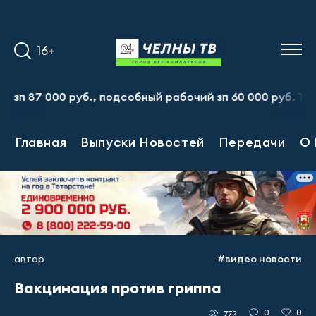
16+
000 руб., подсобный рабочий зп 60 000 руб. Тел.:8-917
Главная
Выпуски Новостей
Передачи
О 
автор
#видео новости
Вакцинация против гриппа
0
0
772