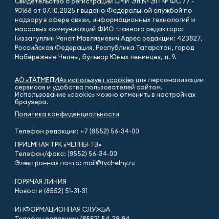
Свидетельство о регистрации СМИ Эл № ЭЛ № ФС 77 -
90168 от 07.10.2025 г выдано Федеральной службой по
надзору в сфере связи, информационных технологий и
массовых коммуникаций ФИО главного редактора:
Гиззатуллин Ренат Мавлявиевич Адрес редакции: 423827,
Российская Федерация, Республика Татарстан, город
Набережные Челны, бульвар Юных ленинцев, д. 9.
АО «ТАТМЕДИА» использует «cookie»
для персонализации
сервисов и удобства пользователей сайтом.
Использование «cookie» можно отменить в настройках
браузера.
Политика конфиденциальности
Телефон редакции:
+7 (8552) 56-34-00
ПРИЁМНАЯ ТРК «ЧЕЛНЫ-ТВ»
Телефон/факс: (8552) 56-34-00
Электронная почта: mail@tvchelny.ru
ГОРЯЧАЯ ЛИНИЯ
Новости (8552) 51-31-31
ИНФОРМАЦИОННАЯ СЛУЖБА
Телефон редакции: (8552) 54-29-94