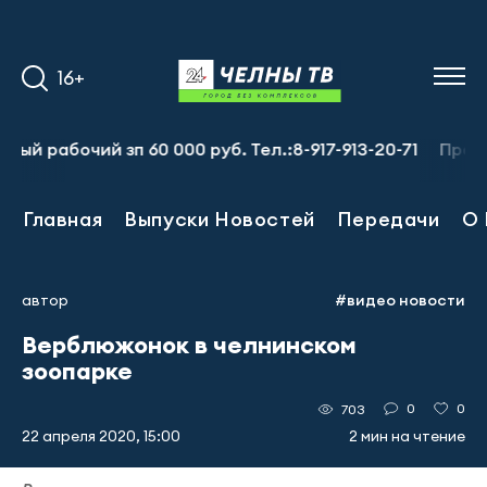
16+
бочий зп 60 000 руб. Тел.:8-917-913-20-71
Предприяти
Главная
Выпуски Новостей
Передачи
О 
автор
#видео новости
Верблюжонок в челнинском
зоопарке
0
0
703
22 апреля 2020, 15:00
2 мин на чтение