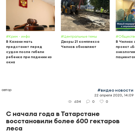
#Крим - инфо
#Центральные темы
#Обществ
В Казани мать
Дворы 21 комплекса
В Челнах 
предстанет перед
Челнов обновляют
проект «
судом после гибели
онкология
ребенка при падении из
пациента
окна
автор
#видео новости
22 апреля 2020, 14:09
0
0
634
С начала года в Татарстане
восстановили более 600 гектаров
леса