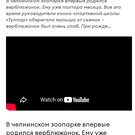
В челнинском зоопарке впервые родился
верблюжонок. Ему уже полтора месяца. Все это
время руководители конно-спортивной школы
«Тулпар» оберегали малыша от съемок –
верблюжонок был очень слаб. При рожде...
В челнинском зоопарке впервые
родился верблюжонок. Ему уже