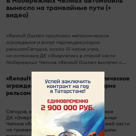
В Набережных Челнах автомобиль
вынесло на трамвайные пути (+
видео)
«Renault Duster» проломил металлическое
ограждение и встал перпендикулярно
рельсамСегодня, около 10 часов утра,
на остановке ДК «Энергетик» в старой части
Набережных Челнов «Renault Duster» вылетел с ...
«Renault Duster» проломил металлическое
ограждение и встал перпендикулярно
рельсам
Сегодня, около 10 часов утра, на остановке
ДК «Энергетик» в старой части Набережных
Челнов «Renault Duster» вылетел с проезжей части
на трамвайные пути. Об этом нам сообщили
очевидцы.