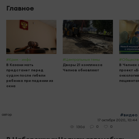
Главное
#Крим - инфо
#Центральные темы
#Обществ
В Казани мать
Дворы 21 комплекса
В Челнах 
предстанет перед
Челнов обновляют
проект «
судом после гибели
онкология
ребенка при падении из
пациента
окна
автор
#видео
17 октября 2020, 10:44
0
0
1306