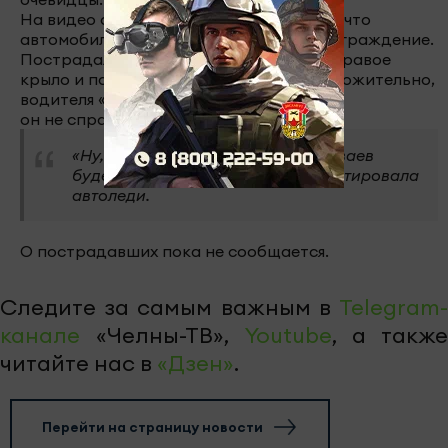
На видео с места происшествия видно, что
автомобиль проломил металлическое ограждение.
Пострадали бампер, капот, переднее правое
крыло и пассажирские двери. Предположительно,
водителя «Renault » подрезали или же
он не справился с управлением.
«Ну, естественно, движение трамваев
будет остановлено», — прокомментировала
автоледи.
О пострадавших пока не сообщается.
Следите за самым важным в
Telegram-
канале
«Челны-ТВ»,
Youtube
, а также
читайте нас в
«Дзен»
.
Перейти на страницу новости