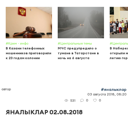
#Крим - инфо
#Центральные темы
#Централь
В Казани телефонных
МЧС предупредило о
В Набере
мошенников приговорили
тумане в Татарстане в
открыли м
к 23 годам колонии
ночь на 6 августа
летию го
автор
#яналыклар
03 августа 2018, 08:20
0
0
531
ЯНАЛЫКЛАР 02.08.2018