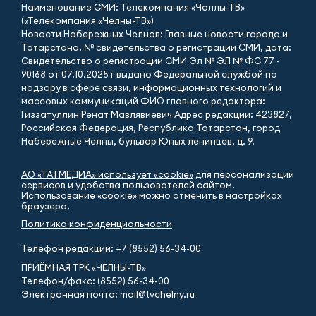
Наименование СМИ: Телекомпания «Чаллы-ТВ»
(«Телекомпания «Челны-ТВ»)
Новости Набережных Челнов: Главные новости города и
Татарстана. № свидетельства о регистрации СМИ, дата:
Свидетельство о регистрации СМИ Эл № ЭЛ № ФС 77 -
90168 от 07.10.2025 г выдано Федеральной службой по
надзору в сфере связи, информационных технологий и
массовых коммуникаций ФИО главного редактора:
Гиззатуллин Ренат Мавлявиевич Адрес редакции: 423827,
Российская Федерация, Республика Татарстан, город
Набережные Челны, бульвар Юных ленинцев, д. 9.
АО «ТАТМЕДИА» использует «cookie»
для персонализации
сервисов и удобства пользователей сайтом.
Использование «cookie» можно отменить в настройках
браузера.
Политика конфиденциальности
Телефон редакции:
+7 (8552) 56-34-00
ПРИЁМНАЯ ТРК «ЧЕЛНЫ-ТВ»
Телефон/факс: (8552) 56-34-00
Электронная почта: mail@tvchelny.ru