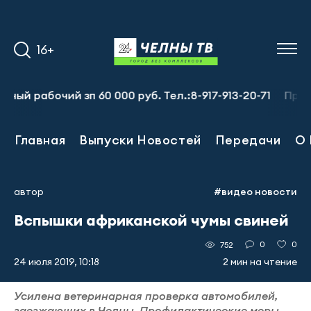
16+
абочий зп 60 000 руб. Тел.:8-917-913-20-71
Предприят
Главная
Выпуски Новостей
Передачи
О 
автор
#видео новости
Вспышки африканской чумы свиней
0
0
752
24 июля 2019, 10:18
2 мин на чтение
Усилена ветеринарная проверка автомобилей,
заезжающих в Челны. Профилактические меры