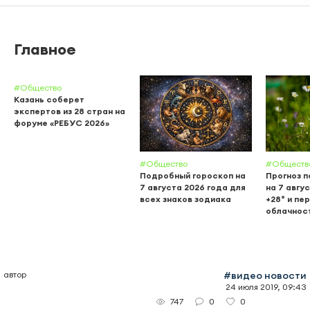
Главное
#Общество
Казань соберет
экспертов из 28 стран на
форуме «РЕБУС 2026»
#Общество
#Обществ
Подробный гороскоп на
Прогноз п
7 августа 2026 года для
на 7 авгу
всех знаков зодиака
+28° и пе
облачнос
автор
#видео новости
24 июля 2019, 09:43
0
0
747