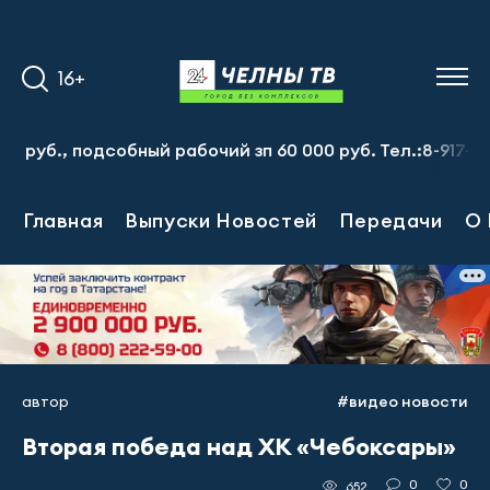
16+
 подсобный рабочий зп 60 000 руб. Тел.:8-917-913-20-7
Главная
Выпуски Новостей
Передачи
О 
автор
#видео новости
Вторая победа над ХК «Чебоксары»
0
0
652