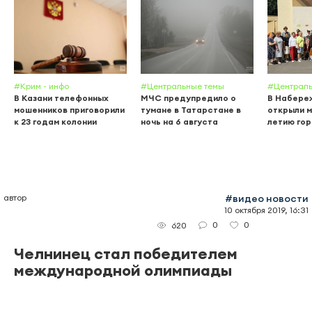
#Крим - инфо
#Центральные темы
#Централь
В Казани телефонных
МЧС предупредило о
В Набере
мошенников приговорили
тумане в Татарстане в
открыли м
к 23 годам колонии
ночь на 6 августа
летию го
автор
#видео новости
10 октября 2019, 16:31
0
0
620
Челнинец стал победителем
международной олимпиады