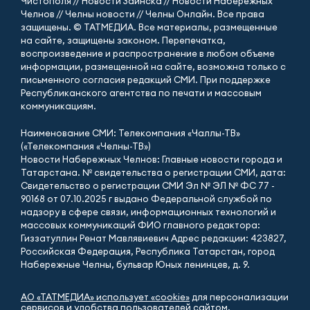
Чистополя // Новости Заинска // Новости Набережных
Челнов // Челны новости // Челны Онлайн. Все права
защищены. © ТАТМЕДИА. Все материалы, размещенные
на сайте, защищены законом. Перепечатка,
воспроизведение и распространение в любом объеме
информации, размещенной на сайте, возможна только с
письменного согласия редакций СМИ. При поддержке
Республиканского агентства по печати и массовым
коммуникациям.
Наименование СМИ: Телекомпания «Чаллы-ТВ»
(«Телекомпания «Челны-ТВ»)
Новости Набережных Челнов: Главные новости города и
Татарстана. № свидетельства о регистрации СМИ, дата:
Свидетельство о регистрации СМИ Эл № ЭЛ № ФС 77 -
90168 от 07.10.2025 г выдано Федеральной службой по
надзору в сфере связи, информационных технологий и
массовых коммуникаций ФИО главного редактора:
Гиззатуллин Ренат Мавлявиевич Адрес редакции: 423827,
Российская Федерация, Республика Татарстан, город
Набережные Челны, бульвар Юных ленинцев, д. 9.
АО «ТАТМЕДИА» использует «cookie»
для персонализации
сервисов и удобства пользователей сайтом.