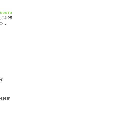
овости
 14:25
0
н
ния