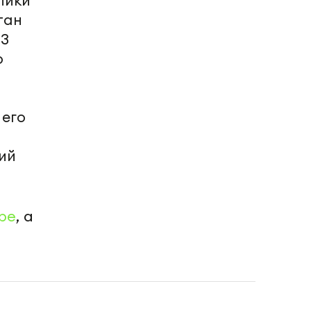
лики
тан
13
о
 его
о
ий
be
, а