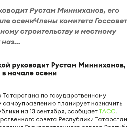
ководит Рустам Минниханов, его
але осениЧлены комитета Госсове
ному строительству и местному
наз...
кой руководит Рустам Минниханов,
 в начале осени
а Татарстана по государственному
у самоуправлению планирует назначить
блики на 13 сентября, сообщает
ТАСС
.
рственного совета Республики Татарста