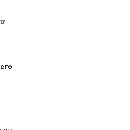
та
 его
н