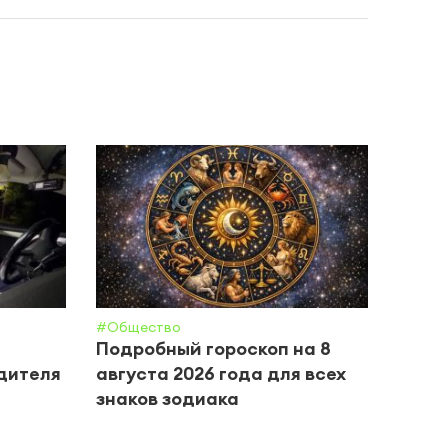
#Общество
#Обще
Подробный гороскоп на 8
Прог
дителя
августа 2026 года для всех
авгу
знаков зодиака