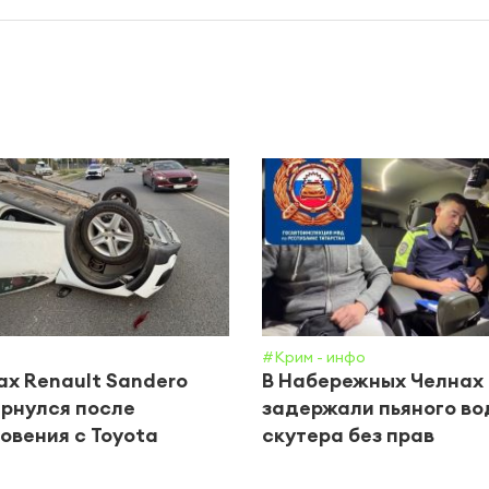
#Крим - инфо
ах Renault Sandero
В Набережных Челнах
рнулся после
задержали пьяного во
овения с Toyota
скутера без прав