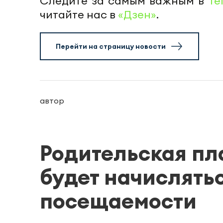
Следите за самым важным в
Te
читайте нас в
«Дзен»
.
Перейти на страницу новости
автор
Родительская пла
будет начислятьс
посещаемости