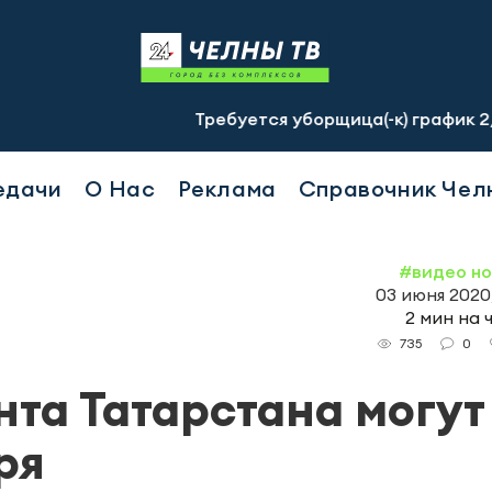
Требуется уборщица(-к) график 2/2, с 07.0
едачи
О Нас
Реклама
Справочник Чел
#видео н
03 июня 2020,
2 мин на 
0
735
та Татарстана могут
ря