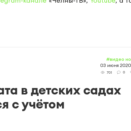
legram-канале
«Челны-ТВ»,
Youtube
, а 
#видео н
03 июня 2020,
0
701
та в детских садах
я с учётом