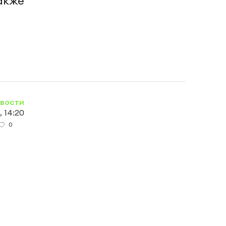
также
овости
 14:20
0