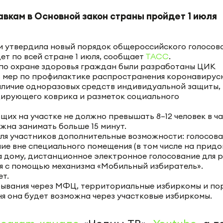
вкам в Основной закон страны пройдет 1 июля
и утвердила новый порядок общероссийского голосов
ет по всей стране 1 июля, сообщает
ТАСС
.
 по охране здоровья граждан были разработаны ЦИК
ь мер по профилактике распространения коронавирус
аличие одноразовых средств индивидуальной защиты,
цирующего коврика и разметок социального
их на участке не должно превышать 8–12 человек в ча
жна занимать больше 15 минут.
ля участников дополнительные возможности: голосов
ание вне специального помещения (в том числе на прид
а дому, дистанционное электронное голосование для 
ия с помощью механизма «Мобильный избиратель».
ет.
ебывания через МФЦ, территориальные избиркомы и по
июня она будет возможна через участковые избиркомы.