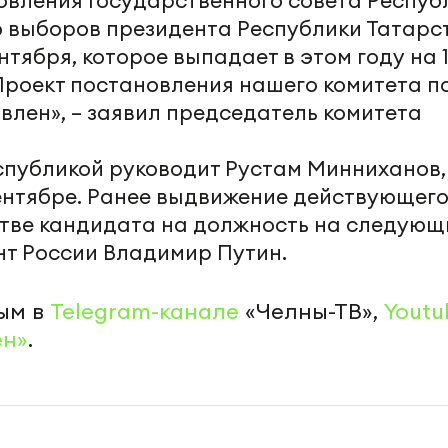
овления Государственного совета Респуб
 выборов президента Республики Татарс
нтября, которое выпадает в этом году на 
 Проект постановления нашего комитета п
влен», – заявил председатель комитета
спубликой руководит Рустам Минниханов,
ентябре. Ранее выдвижение действующег
стве кандидата на должность на следующ
т России Владимир Путин.
ым в
Telegram-канале
«Челны-ТВ»,
Youtu
ен»
.