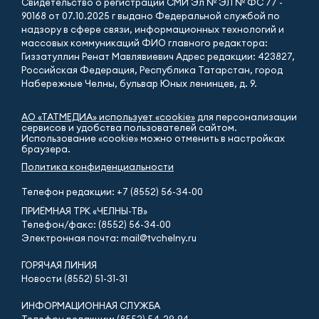
Свидетельство о регистрации СМИ Эл № ЭЛ № ФС 77 -
90168 от 07.10.2025 г выдано Федеральной службой по
надзору в сфере связи, информационных технологий и
массовых коммуникаций ФИО главного редактора:
Гиззатуллин Ренат Мавлявиевич Адрес редакции: 423827,
Российская Федерация, Республика Татарстан, город
Набережные Челны, бульвар Юных ленинцев, д. 9.
АО «ТАТМЕДИА» использует «cookie»
для персонализации
сервисов и удобства пользователей сайтом.
Использование «cookie» можно отменить в настройках
браузера.
Политика конфиденциальности
Телефон редакции:
+7 (8552) 56-34-00
ПРИЁМНАЯ ТРК «ЧЕЛНЫ-ТВ»
Телефон/факс: (8552) 56-34-00
Электронная почта: mail@tvchelny.ru
ГОРЯЧАЯ ЛИНИЯ
Новости (8552) 51-31-31
ИНФОРМАЦИОННАЯ СЛУЖБА
Телефон редакции: (8552) 54-29-94