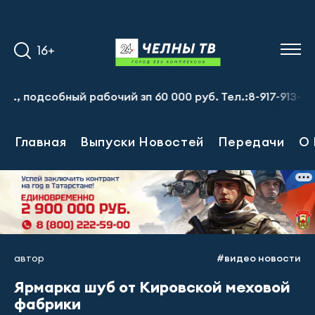
16+
собный рабочий зп 60 000 руб. Тел.:8-917-913-20-71
П
Главная
Выпуски Новостей
Передачи
О 
автор
#видео новости
Ярмарка шуб от Кировской меховой
фабрики