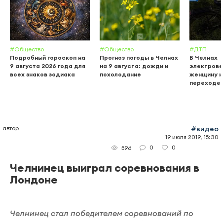
#Общество
#Общество
#ДТП
Подробный гороскоп на
Прогноз погоды в Челнах
В Челнах
9 августа 2026 года для
на 9 августа: дожди и
электров
всех знаков зодиака
похолодание
женщину 
переходе
автор
#видео
19 июля 2019, 15:30
0
0
596
Челнинец выиграл соревнования в
Лондоне
Челнинец стал победителем соревнований по