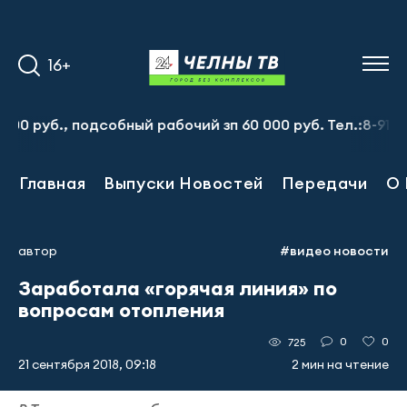
16+
уб., подсобный рабочий зп 60 000 руб. Тел.:8-917-913-2
Главная
Выпуски Новостей
Передачи
О 
автор
#видео новости
Заработала «горячая линия» по
вопросам отопления
0
0
725
21 сентября 2018, 09:18
2 мин на чтение